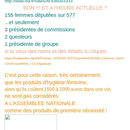
http://www.ina.fr/video/AFE86003333
BON !!! ET A l'HEURE ACTUELLE ?
155 femmes députées sur 577
...et
seulement
3 présidentes de commissions
2 questeurs
1 présidente de groupe
si tu veux des noms et des détails tu cliques
https://fr.wikipedia.org/wiki/Femmes_%C3%A0_l%27Assembl%C3%A9e_nationale_fran%
C3%A7aise#XIVe_l.C3.A9gislature
C'est pour cette raison, très certainement,
que les produits d'hygiène féminine,
alors qu'ils coûtent 1500 à 2000 euros dans une vie,
ne sont pas considérés
A L'ASSEMBLEE NATIONALE
comme des produits de première nécessité !