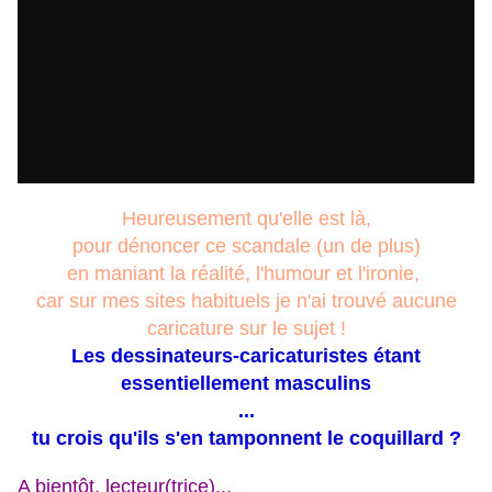
Heureusement qu'elle est là,
pour dénoncer ce scandale (un de plus)
en maniant la réalité, l'humour et l'ironie,
car sur mes sites habituels je n'ai trouvé aucune
caricature sur le sujet !
Les dessinateurs-caricaturistes étant
essentiellement masculins
...
tu crois qu'ils s'en tamponnent le coquillard ?
A bientôt, lecteur(trice)...