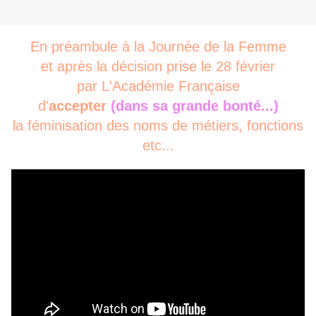
En préambule à la Journée de la Femme
et après la décision prise le 28 février
par L'Académie Française
d'
accepter
(dans sa grande bonté...)
la féminisation des noms de métiers, fonctions
etc...