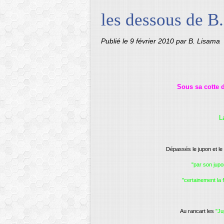
les dessous de B
Publié le
9 février 2010
par B. Lisama
Sous sa cotte d
L
Dépassés le jupon et le 
"par son jupo
"certainement la 
Au rancart les
"Ju