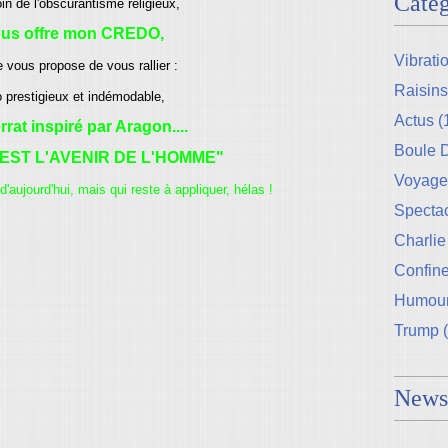
Catég
oin de l'obscurantisme religieux,
ous offre mon CREDO,
Vibrati
e vous propose de vous rallier :
Raisins
 prestigieux et indémodable,
Actus
(
rat inspiré par Aragon....
Boule
EST L'AVENIR DE L'HOMME"
Voyage
d'aujourd'hui, mais qui reste à appliquer, hélas !
Specta
Charlie
Confin
Humou
Trump
(
Newsl