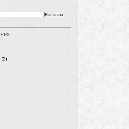
ives
s
(2)