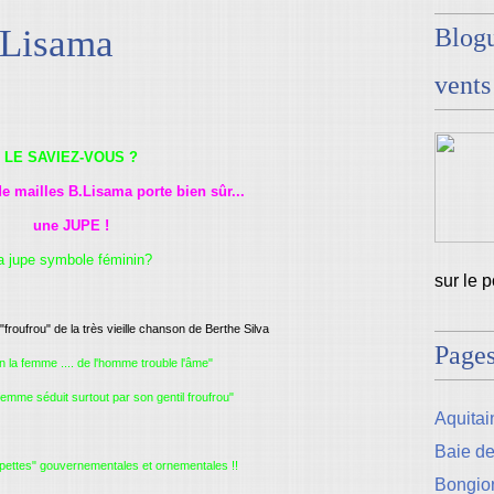
.Lisama
Blogu
vents
LE SAVIEZ-VOUS ?
e mailles B.Lisama porte bien sûr...
une JUPE !
a jupe symbole féminin?
sur le 
"froufrou" de la très vieille chanson de Berthe Silva
Page
n la femme .... de l'homme trouble l'âme"
femme séduit surtout par son gentil froufrou"
Aquitain
Baie d
pettes" gouvernementales
et ornementales !!
Bongio