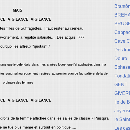
Brantô
MAIS
BREH
NCE VIGILANCE VIGILANCE
BRUG
tites filles de Suffragettes, il faut rester au créneau
Cappad
'avortement, à l'égalité salariale.... Des acquis ???
Cave 
pourquoi les affreux "quotas" ?
Des tr
Douro
exisme que je défendais dans mes années lycée, que j'ai appliquées dans ma
Ephese-
tes sont malheureusement restées au premier plan de l'actualité et de la vie
Fondati
ordinaire des femmes.
GENT
GIVER
NCE VIGILANCE VIGILANCE
Ile de 
Joyeuse
s droits de la femme affichée dans les salles de classe ? Puisqu'à
le Sain
ule ne tue plus même et surtout en politique.....
Les cas