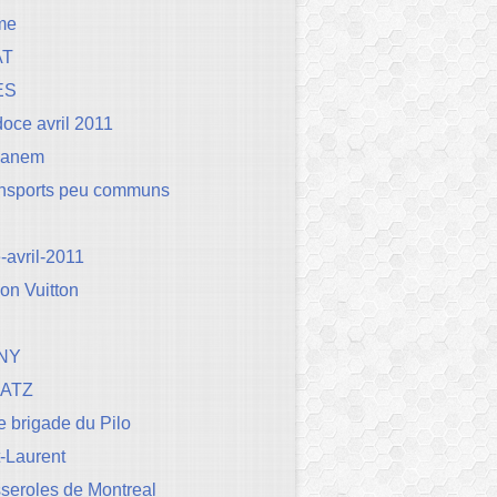
me
AT
ES
oce avril 2011
Canem
ansports peu communs
avril-2011
on Vuitton
NY
BATZ
 brigade du Pilo
t-Laurent
seroles de Montreal