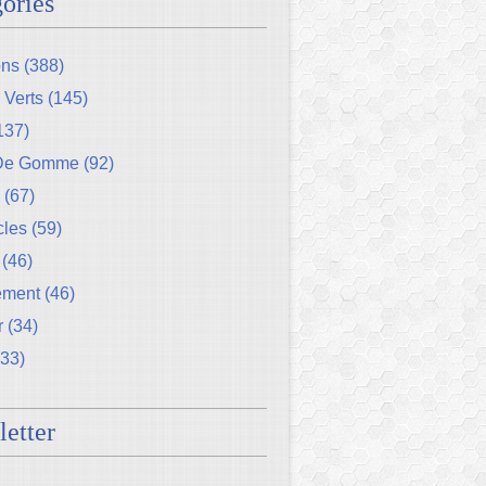
ories
ons
(388)
 Verts
(145)
137)
 De Gomme
(92)
(67)
cles
(59)
(46)
ement
(46)
r
(34)
33)
etter