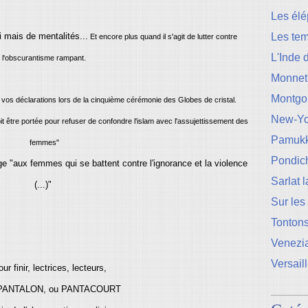
Les élé
 mais de mentalités...
Les te
Et encore plus quand il s'agit de lutter contre
L'Inde 
l'obscurantisme rampant.
Monnet
Montgo
vos déclarations lors de la cinquième cérémonie des Globes de cristal.
New-Yo
it être portée pour refuser de confondre l'islam avec l'assujettissement des
Pamukk
femmes"
Pondic
"aux femmes qui se battent contre l'ignorance et la violence
Sarlat 
(...)"
Sur les
Tontons
Venezi
Versail
ur finir, lectrices, lecteurs,
PANTALON, ou PANTACOURT