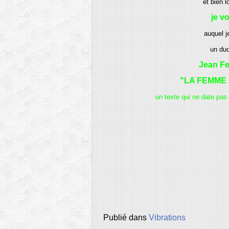
et bien l
je v
auquel j
un duo
Jean Fer
"LA FEMME 
un texte qui ne date pas 
Publié dans
Vibrations