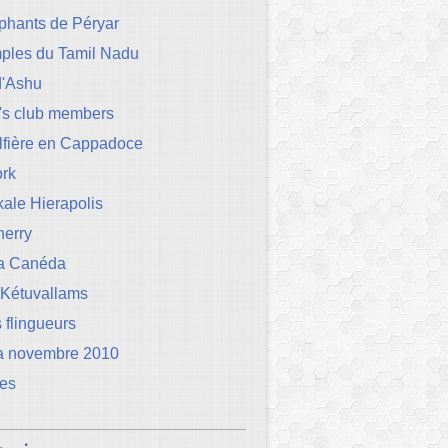
phants de Péryar
mples du Tamil Nadu
d'Ashu
's club members
lfière en Cappadoce
rk
ale Hierapolis
herry
la Canéda
 Kétuvallams
 flingueurs
a novembre 2010
les