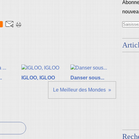
Abonnez
nouveau
0
Artic
.
IGLOO, IGLOO
Danser sous...
Le Meilleur des Mondes
Rech