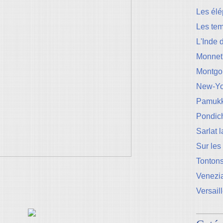
Les élé
Les te
L'Inde 
Monnet
Montgo
New-Yo
Pamukk
Pondic
Sarlat 
Sur les
Tontons
Venezi
Versail