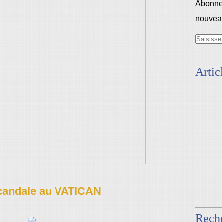
Abonnez
nouveau
Artic
scandale au VATICAN
Rech