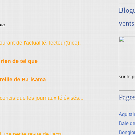
Blogu
vents
ama
urant de l'actualité, lecteur(trice),
rien de tel que
sur le 
Oreille de B.Lisama
Page
concis que les journaux télévisés...
Aquitain
Baie d
Bongio
i une petite revue de l'actu