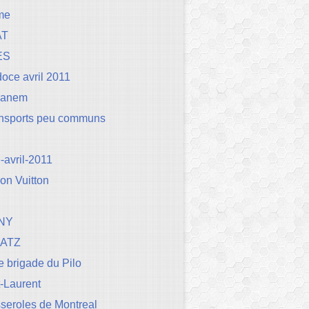
me
AT
ES
oce avril 2011
Canem
ansports peu communs
avril-2011
on Vuitton
NY
BATZ
 brigade du Pilo
t-Laurent
seroles de Montreal