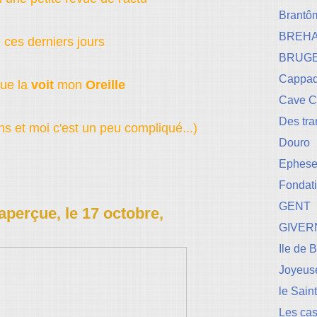
Brantô
BREH
 ces derniers jours
BRUG
Cappad
que la
voit
mon
Oreille
Cave 
Des tr
ens et moi c'est un peu compliqué...)
Douro
Ephese-
Fondati
GENT
aperçue, le 17 octobre,
GIVER
Ile de 
Joyeuse
le Sain
Les cas