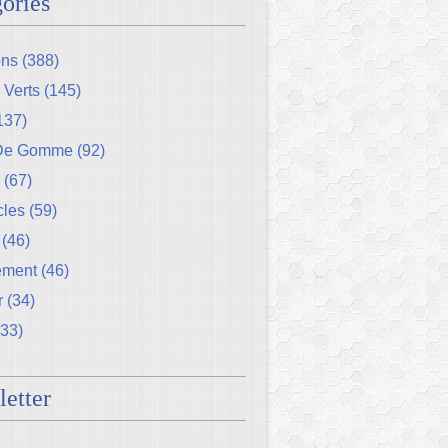
ories
ons
(388)
 Verts
(145)
137)
 De Gomme
(92)
(67)
cles
(59)
(46)
ement
(46)
r
(34)
33)
etter