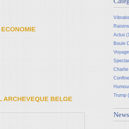
Catég
Vibrati
Raisins
ECONOMIE
Actus
(
Boule
Voyage
Specta
Charlie
Confin
Humou
Trump
(
L ARCHEVEQUE BELGE
Newsl