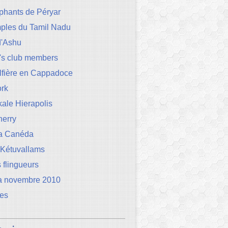
phants de Péryar
mples du Tamil Nadu
d'Ashu
's club members
lfière en Cappadoce
rk
ale Hierapolis
herry
la Canéda
 Kétuvallams
 flingueurs
a novembre 2010
les