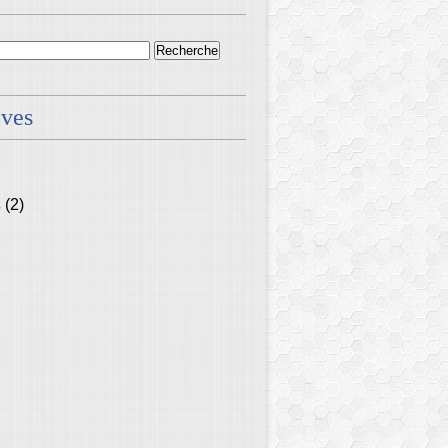
ives
s
(2)