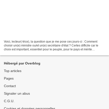
Voici, lecteur(-trice), la question que je me pose ces jours-ci : Comment
choisir un(e) ministre ou/et un(e) secrétaire d'état ? Certes difficile car le
choix est important, essentiel pour le peuple, pour le pays et mérite
réflexion.... Faut-il tabler...
Hébergé par Overblog
Top articles
Pages
Contact
Signaler un abus
C.G.U.
Cookies et données personnelles