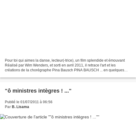
Pour toi qui aimes la danse, lecteur(-trice), un film splendide et émouvant
Réalisé par Wim Wenders, et sorti en avril 2011, il retrace l'art et les
créations de la chorégraphe Pina Bausch PINA BAUSCH ... en quelques
mots et images Emotion, Ferveur, Joies...
"ô ministres intègres ! ..."
Publié le 01/07/2011 à 06:56
Par
B. Lisama