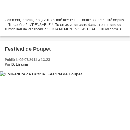
Comment, lecteur(-trice) ? Tu as raté hier le feu d'artifice de Paris tiré depuis
le Trocadéro ? IMPENSABLE !!! Tu en as vu un autre dans ta commune ou
sur ton lieu de vacances ? CERTAINEMENT MOINS BEAU... Tu as dormi sur
ton canapé peut-être? ou dans...
Festival de Poupet
Publié le 09/07/2011 à 13:23
Par
B. Lisama