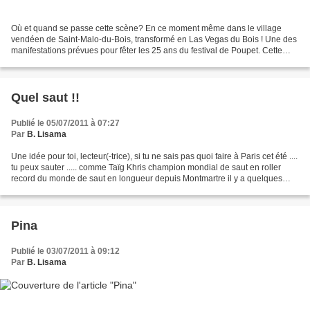
Où et quand se passe cette scène? En ce moment même dans le village
vendéen de Saint-Malo-du-Bois, transformé en Las Vegas du Bois ! Une des
manifestations prévues pour fêter les 25 ans du festival de Poupet. Cette
"animation" est mise en place pour ce...
Quel saut !!
Publié le 05/07/2011 à 07:27
Par
B. Lisama
Une idée pour toi, lecteur(-trice), si tu ne sais pas quoi faire à Paris cet été ....
tu peux sauter ..... comme Taïg Khris champion mondial de saut en roller
record du monde de saut en longueur depuis Montmartre il y a quelques
jours Tu veux innover...
Pina
Publié le 03/07/2011 à 09:12
Par
B. Lisama