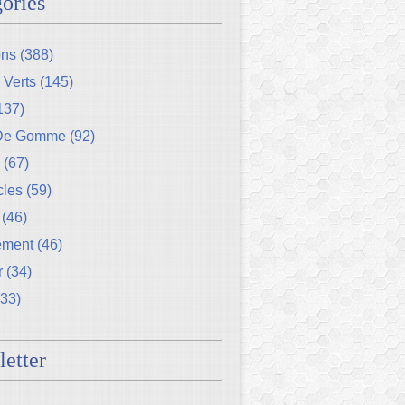
ories
ons
(388)
 Verts
(145)
137)
 De Gomme
(92)
(67)
cles
(59)
(46)
ement
(46)
r
(34)
33)
etter