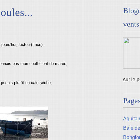
oules...
Blogu
vents
jourd'hui, lecteur(-trice),
nnais pas mon coefficient de marée,
sur le 
 je suis plutôt en cale sèche,
Page
Aquitain
Baie d
Bongio