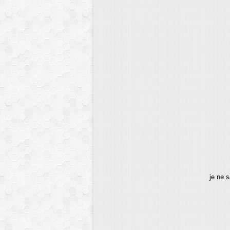
ni
je ne s