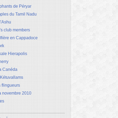
phants de Péryar
mples du Tamil Nadu
d'Ashu
's club members
lfière en Cappadoce
rk
ale Hierapolis
herry
la Canéda
 Kétuvallams
 flingueurs
a novembre 2010
les