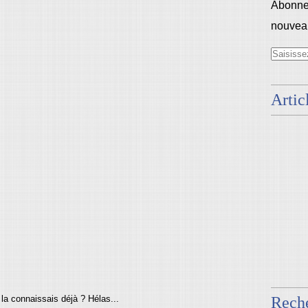
Abonnez
nouveau
Artic
 la connaissais déjà ? Hélas...
Rech