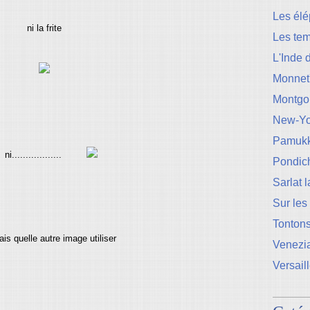
Les élé
ni la frite
Les te
L'Inde 
Monnet
Montgo
New-Yo
Pamukk
..................
Pondic
Sarlat 
Sur les
Tontons
ais quelle autre image utiliser
Venezi
Versail