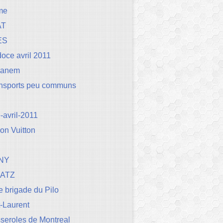
me
AT
ES
oce avril 2011
Canem
ansports peu communs
avril-2011
on Vuitton
NY
BATZ
 brigade du Pilo
t-Laurent
seroles de Montreal