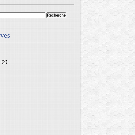
ives
s
(2)