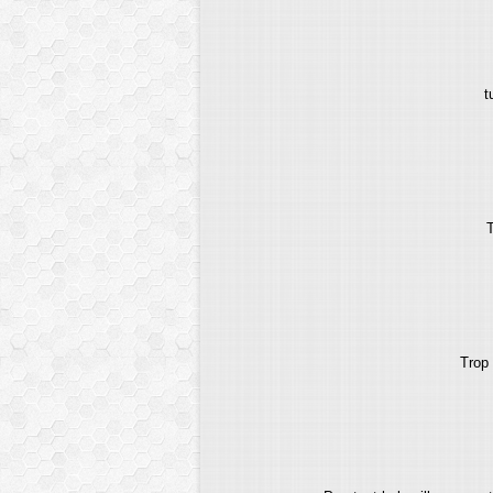
t
T
Trop 