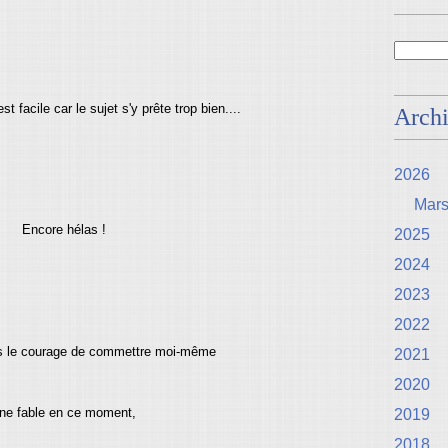
t facile car le sujet s'y prête trop bien....
Arch
2026
Mar
Encore hélas !
2025
2024
2023
2022
as le courage de commettre moi-même
2021
2020
ne fable en ce moment,
2019
2018