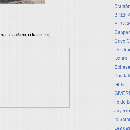
Brantô
BREH
BRUG
Cappad
'ai ni la pêche,
ni la pomme,
Cave 
Des tr
Douro
Ephese-
Fondati
GENT
GIVER
Ile de 
Joyeuse
le Sain
Les cas