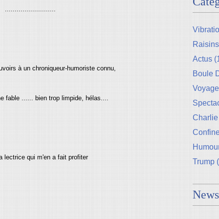
Catég
..........................
Vibrati
Raisins
Actus
(
uvoirs à un chroniqueur-humoriste connu,
Boule
Voyage
 fable ...... bien trop limpide, hélas....
Specta
Charlie
Confin
Humou
a lectrice qui m'en a fait profiter
Trump
(
Newsl