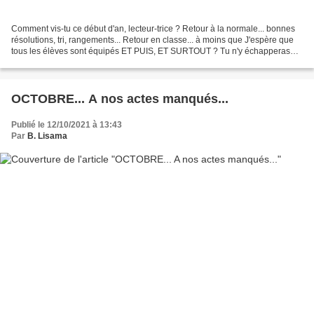
Comment vis-tu ce début d'an, lecteur-trice ? Retour à la normale... bonnes
résolutions, tri, rangements... Retour en classe... à moins que J'espère que
tous les élèves sont équipés ET PUIS, ET SURTOUT ? Tu n'y échapperas
pas car c'est le moment !! Le...
OCTOBRE... A nos actes manqués...
Publié le 12/10/2021 à 13:43
Par
B. Lisama