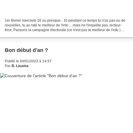
1er février mercredi 16 ou presque... Et pendant ce temps tu n'as pas eu de
nouvelles, tu as raté le meilleur de l'info ... mais ne t'inquiète pas, lecteur-
trice, Passons la campagne électorale (ce n'est pas le meilleur de l'info )
Passons la Saint Valentin...
Bon début d'an ?
Publié le 04/01/2022 à 14:57
Par
B. Lisama