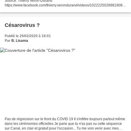
Source: Thierry Veron-Durand
https://www.facebook.com/thierry.verondurand/videos/10222250289819086
Et d'autres qui changent tous les 6 mois https://www.service-
public.fr/particuliers/actualites/A14735 c'est...
Césarovirus ?
Publié le 29/02/2020 à 18:01
Par
B. Lisama
Pas de régression sur le front du COVID 19 Il s'infiltre toujours partout même
dans les cérémonies officielles Je parie que tu n'as pas vu cette séquence
sur Canal, en clair et gratuit pour l'occasion... Tu me vois venir avec mes