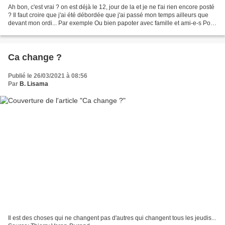
Ah bon, c'est vrai ? on est déjà le 12, jour de la et je ne t'ai rien encore posté
? Il faut croire que j'ai été débordée que j'ai passé mon temps ailleurs que
devant mon ordi... Par exemple Ou bien papoter avec famille et ami-e-s Pour
me faire pardonner...
Ca change ?
Publié le 26/03/2021 à 08:56
Par
B. Lisama
Il est des choses qui ne changent pas d'autres qui changent tous les jeudis...