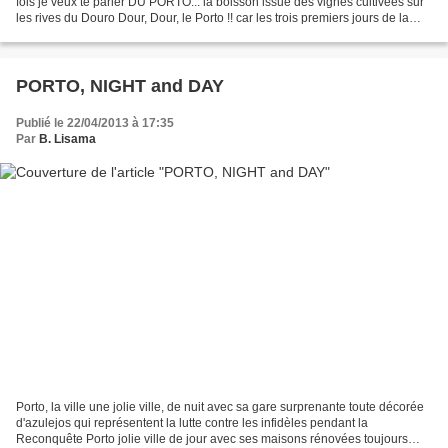
fois je veux te parler DU PORTO... la boisson issue des vignes cultivées sur
les rives du Douro Dour, Dour, le Porto !! car les trois premiers jours de la
croisière...
PORTO, NIGHT and DAY
Publié le 22/04/2013 à 17:35
Par
B. Lisama
Porto, la ville une jolie ville, de nuit avec sa gare surprenante toute décorée
d'azulejos qui représentent la lutte contre les infidèles pendant la
Reconquête Porto jolie ville de jour avec ses maisons rénovées toujours