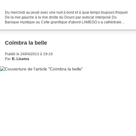
Du mercredi au jeudi avec une nuit à bord et à quai temps toujours frisquet
De la rive gauche à la rive droite du Douro par autocar interposé Du
Baroque mystique au Celte granitique d'abord LAMEGO s a cathédrale
(photos interdites) et son cloître son...
Coïmbra la belle
Publié le 24/04/2013 à 19:10
Par
B. Lisama