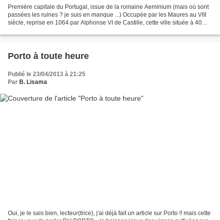
Première capitale du Portugal, issue de la romaine Aeminium (mais où sont
passées les ruines ? je suis en manque ...) Occupée par les Maures au VIII
siècle, reprise en 1064 par Alphonse VI de Castille, cette ville située à 40
kms de l'Océan et à 122 kms...
Porto à toute heure
Publié le 23/04/2013 à 21:25
Par
B. Lisama
Oui, je le sais bien, lecteur(trice), j'ai déjà fait un article sur Porto !! mais cette