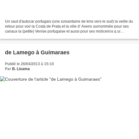
Un saut d'autocar portugais (une soixantaine de kms vers le sud) la veille du
retour pour voir la Costa de Prata et la ville d' Aveiro surnommée pour ses
canaux la (petite) Venise portugaise et aussi pour ses moliceiros q ui
rappellent les gondoles En...
de Lamego à Guimaraes
Publié le 26/04/2013 à 15:10
Par
B. Lisama