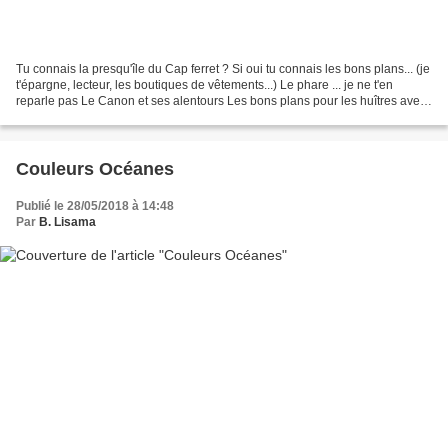
Tu connais la presqu'île du Cap ferret ? Si oui tu connais les bons plans... (je
t'épargne, lecteur, les boutiques de vêtements...) Le phare ... je ne t'en
reparle pas Le Canon et ses alentours Les bons plans pour les huîtres avec
la Cabane 24 très bon...
Couleurs Océanes
Publié le 28/05/2018 à 14:48
Par
B. Lisama