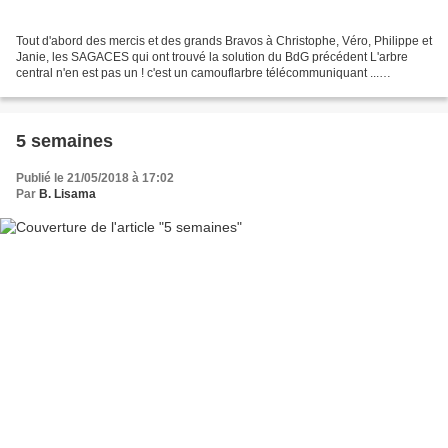
Tout d'abord des mercis et des grands Bravos à Christophe, Véro, Philippe et
Janie, les SAGACES qui ont trouvé la solution du BdG précédent L'arbre
central n'en est pas un ! c'est un camouflarbre télécommuniquant ...
autrement dit une antenne relais camouflée...
5 semaines
Publié le 21/05/2018 à 17:02
Par
B. Lisama