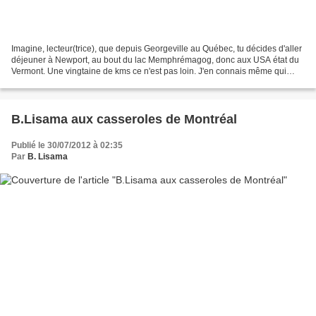
Imagine, lecteur(trice), que depuis Georgeville au Québec, tu décides d'aller
déjeuner à Newport, au bout du lac Memphrémagog, donc aux USA état du
Vermont. Une vingtaine de kms ce n'est pas loin. J'en connais même qui
franchissent très souvent la frontière...
B.Lisama aux casseroles de Montréal
Publié le 30/07/2012 à 02:35
Par
B. Lisama