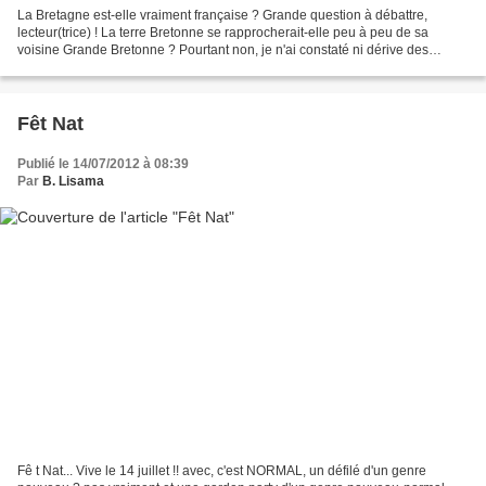
La Bretagne est-elle vraiment française ? Grande question à débattre,
lecteur(trice) ! La terre Bretonne se rapprocherait-elle peu à peu de sa
voisine Grande Bretonne ? Pourtant non, je n'ai constaté ni dérive des
continents, n i rapprochement intempestif...
Fêt Nat
Publié le 14/07/2012 à 08:39
Par
B. Lisama
Fê t Nat... Vive le 14 juillet !! avec, c'est NORMAL, un défilé d'un genre