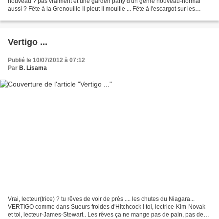
nouveau ? pas vraiment et une garden party d'un genre nouveau-normal
aussi ? Fête à la Grenouille Il pleut Il mouille ... Fête à l'escargot sur les
routes qui mènent au Sud et...
Vertigo ...
Publié le 10/07/2012 à 07:12
Par
B. Lisama
Vrai, lecteur(trice) ? tu rêves de voir de près .... les chutes du Niagara...
VERTIGO comme dans Sueurs froides d'Hitchcock ! toi, lectrice-Kim-Novak
et toi, lecteur-James-Stewart.. Les rêves ça ne mange pas de pain, pas de