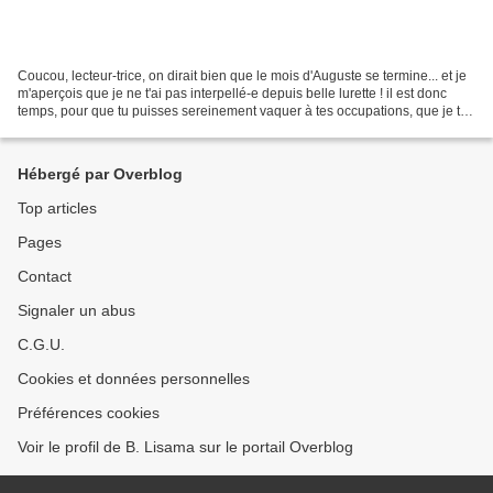
Coucou, lecteur-trice, on dirait bien que le mois d'Auguste se termine... et je
m'aperçois que je ne t'ai pas interpellé-e depuis belle lurette ! il est donc
temps, pour que tu puisses sereinement vaquer à tes occupations, que je te
fasse part de quelques...
Hébergé par Overblog
Top articles
Pages
Contact
Signaler un abus
C.G.U.
Cookies et données personnelles
Préférences cookies
Voir le profil de B. Lisama sur le portail Overblog