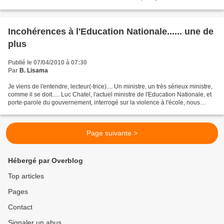
de labeur en Arts Plastiques...
Incohérences à l'Education Nationale...... une de
plus
Publié le 07/04/2010 à 07:30
Par
B. Lisama
Je viens de l'entendre, lecteur(-trice).... Un ministre, un très sérieux ministre,
comme il se doit..... Luc Chatel, l'actuel ministre de l'Education Nationale, et
porte-parole du gouvernement, interrogé sur la violence à l'école, nous
informe qu'il va...
Page suivante >
Hébergé par Overblog
Top articles
Pages
Contact
Signaler un abus