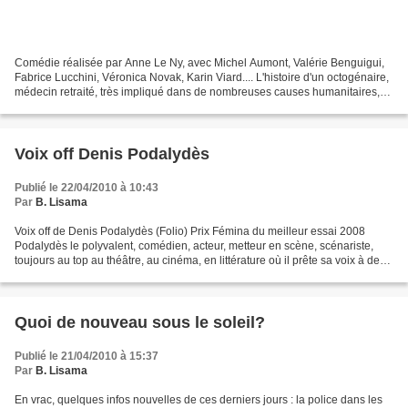
Comédie réalisée par Anne Le Ny, avec Michel Aumont, Valérie Benguigui,
Fabrice Lucchini, Véronica Novak, Karin Viard.... L'histoire d'un octogénaire,
médecin retraité, très impliqué dans de nombreuses causes humanitaires,
qui fait un mariage blanc avec...
Voix off Denis Podalydès
Publié le 22/04/2010 à 10:43
Par
B. Lisama
Voix off de Denis Podalydès (Folio) Prix Fémina du meilleur essai 2008
Podalydès le polyvalent, comédien, acteur, metteur en scène, scénariste,
toujours au top au théâtre, au cinéma, en littérature où il prête sa voix à de
grands textes et ici à l'écriture......
Quoi de nouveau sous le soleil?
Publié le 21/04/2010 à 15:37
Par
B. Lisama
En vrac, quelques infos nouvelles de ces derniers jours : la police dans les