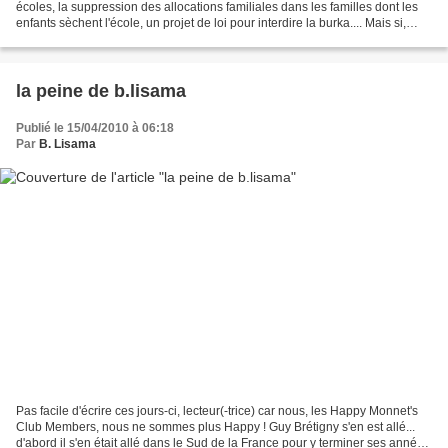
écoles, la suppression des allocations familiales dans les familles dont les
enfants sèchent l'école, un projet de loi pour interdire la burka.... Mais si,
lecteur(-trice), je...
la peine de b.lisama
Publié le 15/04/2010 à 06:18
Par
B. Lisama
Pas facile d'écrire ces jours-ci, lecteur(-trice) car nous, les Happy Monnet's
Club Members, nous ne sommes plus Happy ! Guy Brétigny s'en est allé...
d'abord il s'en était allé dans le Sud de la France pour y terminer ses années