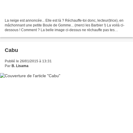
La neige est annoncée... Elle est là ? Réchauffe-toi donc, lecteur(trice), en
mâchonnant une petite Boule de Gomme... (merci les Barbier !) La voilà ci-
dessous ! Comment ? La belle image ci-dessus ne réchauffe pas tes
neurones ? Un petit effort voyons......
Cabu
Publié le 26/01/2015 à 13:31
Par
B. Lisama