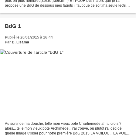
plus en plus nombreu(ses)x (Merciiiii !) ET POURTANT alors que je t'ai
proposé une BdG de dessous mes fagots il faut que ce soit ma seule lectrice
aussie* qui essaie d'apporter des...
BdG 1
Publié le 20/01/2015 à 16:44
Par
B. Lisama
Au sortir de ma douche, telle mon vieux pote Charliemède ah tu crois ?
alors... telle mon vieux pote Archimède... j'ai trouvé, ou plutôt j'ai décidé
quelle image utiliser pour notre première BdG 2015 LA VOILOU... LA VOILI