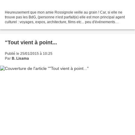
Heureusement que mon amie Rossignole veille au grain ! Car, si elle ne
trouve pas les BdG, (personne n'est parfait(e) elle est mon principal agent
culturel : voyages, expos, architecture, films etc... peu d'événements
intéressants lui échappent ! Ainsi...
"Tout vient à point...
Publié le 25/01/2015 à 10:25
Par
B. Lisama