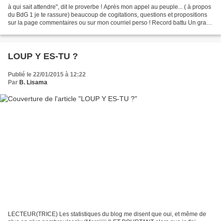
à qui sait attendre", dit le proverbe ! Après mon appel au peuple... ( à propos
du BdG 1 je te rassure) beaucoup de cogitations, questions et propositions
sur la page commentaires ou sur mon courriel perso ! Record battu Un grand
merci et un grand bravo...
LOUP Y ES-TU ?
Publié le 22/01/2015 à 12:22
Par
B. Lisama
LECTEUR(TRICE) Les statistiques du blog me disent que oui, et même de