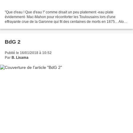
"Que d'eau ! Que d'eau !" comme disait un peu platement -eau plate
évidemment- Mac-Mahon pour réconforter les Toulousains lors d'une
effrayante crue de la Garonne qui fit des centaines de morts en 1875... Alors,
avant de participer au déluge en versant...
BdG 2
Publié le 16/01/2018 à 10:52
Par
B. Lisama