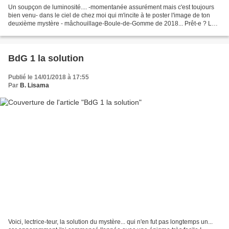
Un soupçon de luminosité.... -momentanée assurément mais c'est toujours
bien venu- dans le ciel de chez moi qui m'incite à te poster l'image de ton
deuxième mystère - mâchouillage-Boule-de-Gomme de 2018... Prêt-e ? La
voici... Auras-tu, lectrice-teur,...
BdG 1 la solution
Publié le 14/01/2018 à 17:55
Par
B. Lisama
Voici, lectrice-teur, la solution du mystère... qui n'en fut pas longtemps un...