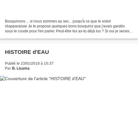
Bouquinons ... si nous sommes au sec... jusqu'à ce que le soleil
réapparaisse Je te propose quelques bons bouquins que j'avais gardés
sous le coude pour t'en parler. Peut-être les as-tu déjà lus ? Si oui je serais
curieuse de connaître ton avis... Si...
HISTOIRE d'EAU
Publié le 23/01/2018 à 15:37
Par
B. Lisama