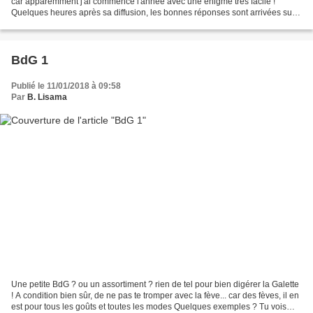
car apparemment j'ai commencé l'année avec une énigme très facile !
Quelques heures après sa diffusion, les bonnes réponses sont arrivées sur
le site, rubrique Commentaires...
BdG 1
Publié le 11/01/2018 à 09:58
Par
B. Lisama
Une petite BdG ? ou un assortiment ? rien de tel pour bien digérer la Galette
! A condition bien sûr, de ne pas te tromper avec la fève... car des fèves, il en
est pour tous les goûts et toutes les modes Quelques exemples ? Tu vois