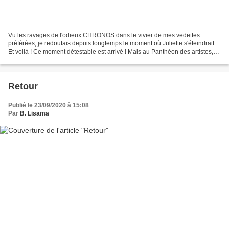
Vu les ravages de l'odieux CHRONOS dans le vivier de mes vedettes
préférées, je redoutais depuis longtemps le moment où Juliette s'éteindrait.
Et voilà ! Ce moment détestable est arrivé ! Mais au Panthéon des artistes,
Juliette Gréco est immortelle ! Juliette...
Retour
Publié le 23/09/2020 à 15:08
Par
B. Lisama