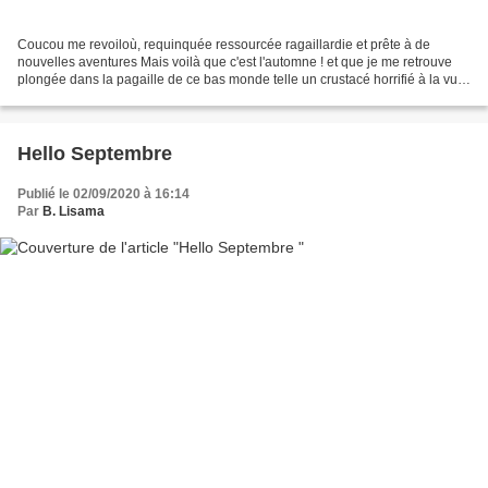
Coucou me revoiloù, requinquée ressourcée ragaillardie et prête à de
nouvelles aventures Mais voilà que c'est l'automne ! et que je me retrouve
plongée dans la pagaille de ce bas monde telle un crustacé horrifié à la vue
de la marmite ... Parce que oui,...
Hello Septembre
Publié le 02/09/2020 à 16:14
Par
B. Lisama