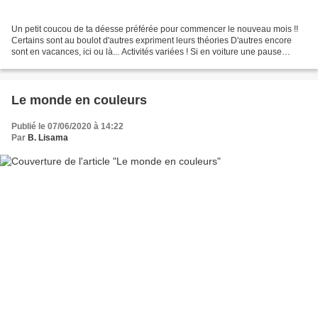
Un petit coucou de ta déesse préférée pour commencer le nouveau mois !!
Certains sont au boulot d'autres expriment leurs théories D'autres encore
sont en vacances, ici ou là... Activités variées ! Si en voiture une pause
s'impose en août c'est le MASQUE...
Le monde en couleurs
Publié le 07/06/2020 à 14:22
Par
B. Lisama