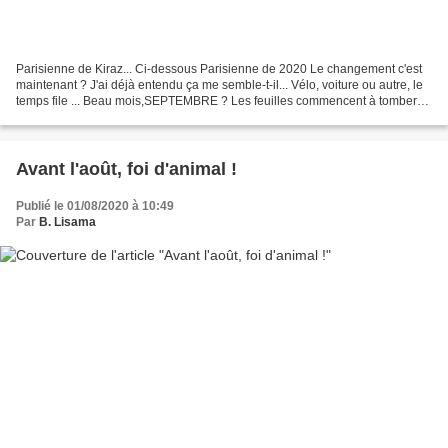
Parisienne de Kiraz... Ci-dessous Parisienne de 2020 Le changement c'est
maintenant ? J'ai déjà entendu ça me semble-t-il... Vélo, voiture ou autre, le
temps file ... Beau mois,SEPTEMBRE ? Les feuilles commencent à tomber
mais les masques fleurissent......
Avant l'août, foi d'animal !
Publié le 01/08/2020 à 10:49
Par
B. Lisama