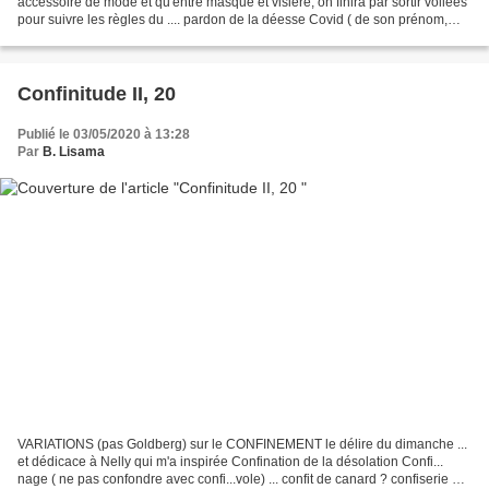
accessoire de mode et qu'entre masque et visière, on finira par sortir voilées
pour suivre les règles du .... pardon de la déesse Covid ( de son prénom,
Acronyme) J'espère qu'il existe...
Confinitude II, 20
Publié le 03/05/2020 à 13:28
Par
B. Lisama
VARIATIONS (pas Goldberg) sur le CONFINEMENT le délire du dimanche ...
et dédicace à Nelly qui m'a inspirée Confination de la désolation Confi...
nage ( ne pas confondre avec confi...vole) ... confit de canard ? confiserie ?