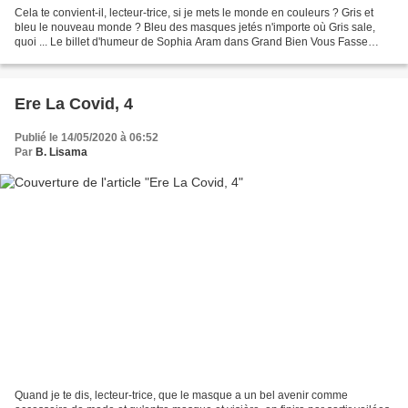
Cela te convient-il, lecteur-trice, si je mets le monde en couleurs ? Gris et
bleu le nouveau monde ? Bleu des masques jetés n'importe où Gris sale,
quoi ... Le billet d'humeur de Sophia Aram dans Grand Bien Vous Fasse
(9h55 - 18 Mai 2020) Sophia pensait...
Ere La Covid, 4
Publié le 14/05/2020 à 06:52
Par
B. Lisama
Quand je te dis, lecteur-trice, que le masque a un bel avenir comme