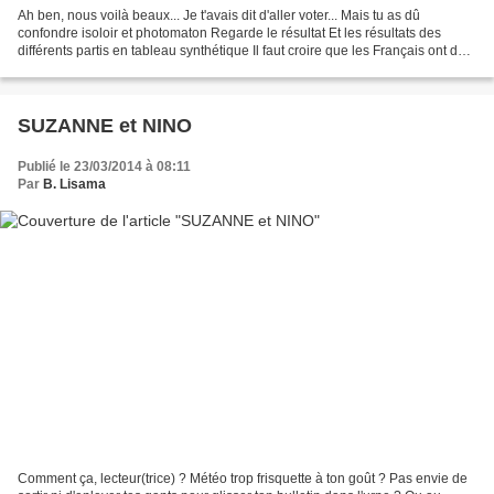
Ah ben, nous voilà beaux... Je t'avais dit d'aller voter... Mais tu as dû
confondre isoloir et photomaton Regarde le résultat Et les résultats des
différents partis en tableau synthétique Il faut croire que les Français ont des
démangeaisons extrêmes...
SUZANNE et NINO
Publié le 23/03/2014 à 08:11
Par
B. Lisama
Comment ça, lecteur(trice) ? Météo trop frisquette à ton goût ? Pas envie de