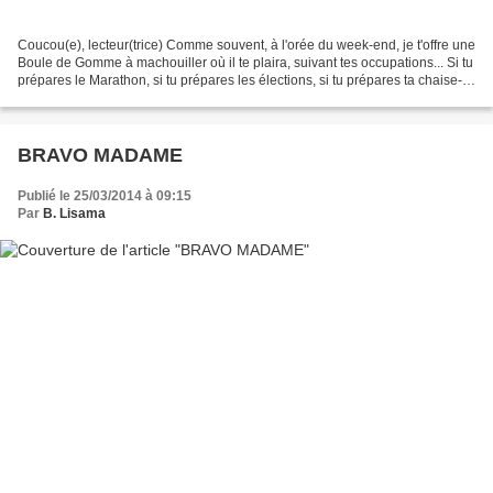
Coucou(e), lecteur(trice) Comme souvent, à l'orée du week-end, je t'offre une
Boule de Gomme à machouiller où il te plaira, suivant tes occupations... Si tu
prépares le Marathon, si tu prépares les élections, si tu prépares ta chaise-
longue, si tu prépares...
BRAVO MADAME
Publié le 25/03/2014 à 09:15
Par
B. Lisama