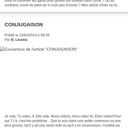
sortir ni d'enlever tes gants pour glisser ton bulletin dans l'urne ? Ou au
contraire, envie de plein air e t non pas d'isoloir ? Mon article d'hier ne t'a
pas convaincu(e) ?...
CONJUGAISON
Publié le 22/03/2014 à 08:39
Par
B. Lisama
Je vote, Tu votes, Il, Elle vote, Nous votons, Vous votez Ils, Elles votent Pour
qui ? Là, c'est ton problème... Que tu sois dans une petite commune ou une
plus grosse, Qu'il y ait une seule liste ou qu'il y en ait plusieurs, n'oublie pas