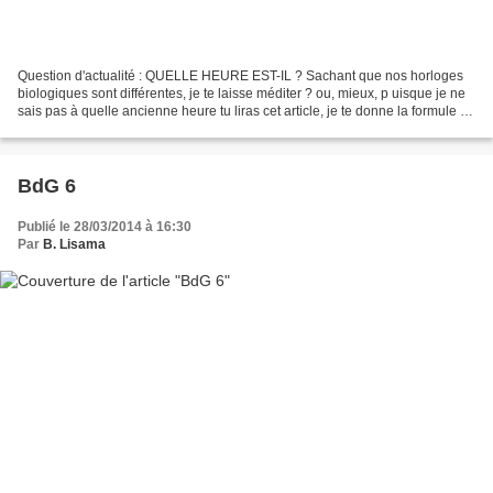
Question d'actualité : QUELLE HEURE EST-IL ? Sachant que nos horloges
biologiques sont différentes, je te laisse méditer ? ou, mieux, p uisque je ne
sais pas à quelle ancienne heure tu liras cet article, je te donne la formule en
image pour calculer toi-même...
BdG 6
Publié le 28/03/2014 à 16:30
Par
B. Lisama