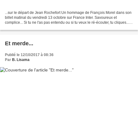
...sur le départ de Jean Rochefort Un hommage de François Morel dans son
billet matinal du vendredi 13 octobre sur France Inter. Savoureux et
complice... Si tu ne l'as pas entendu ou si tu veux le ré-écouter, tu cliques...
L'acteur français est mort et...
Et merde...
Publié le 12/10/2017 à 08:36
Par
B. Lisama