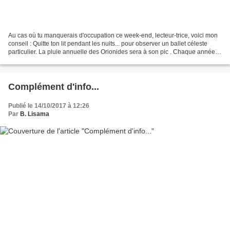
Au cas où tu manquerais d'occupation ce week-end, lecteur-trice, voici mon
conseil : Quitte ton lit pendant les nuits... pour observer un ballet céleste
particulier. La pluie annuelle des Orionides sera à son pic . Chaque année,
la Terre traverse, entre...
Complément d'info...
Publié le 14/10/2017 à 12:26
Par
B. Lisama