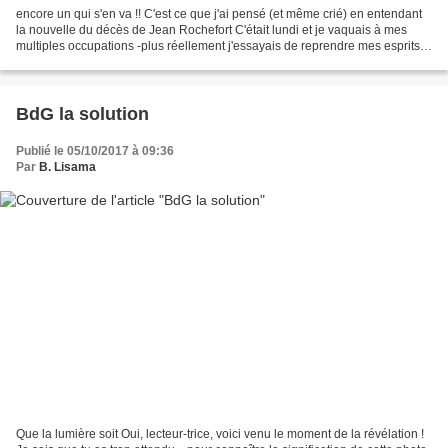
encore un qui s'en va !! C'est ce que j'ai pensé (et même crié) en entendant
la nouvelle du décès de Jean Rochefort C'était lundi et je vaquais à mes
multiples occupations -plus réellement j'essayais de reprendre mes esprits
après les festivités surprises...
BdG la solution
Publié le 05/10/2017 à 09:36
Par
B. Lisama
Que la lumière soit Oui, lecteur-trice, voici venu le moment de la révélation !