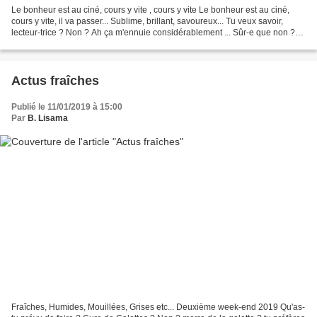
Le bonheur est au ciné, cours y vite , cours y vite Le bonheur est au ciné,
cours y vite, il va passer... Sublime, brillant, savoureux... Tu veux savoir,
lecteur-trice ? Non ? Ah ça m'ennuie considérablement ... Sûr-e que non ?
car moi j'ai vraiment envie...
Actus fraîches
Publié le 11/01/2019 à 15:00
Par
B. Lisama
Fraîches, Humides, Mouillées, Grises etc... Deuxième week-end 2019 Qu'as-