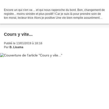
Encore un qui s'en va ... et qui nous rapproche du bord. Bon, changement de
registre... moins sinistre et plus positif ! Car je suis là pour prendre soin de
ton moral, lecteur-trice Alors je positive Une vie bien remplie assurément
https://www.lexpress.fr/actualites/1/societe/michel-legrand-une-vie-dans-le-
tourbillon-de-la-musique_2059332.html...
Cours y vite...
Publié le 13/01/2019 à 18:16
Par
B. Lisama