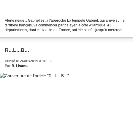
Alerte neige... Gabriel est à l'approche La tempête Gabriel, qui arrive sur le
territoire français, va commencer par balayer la côte Atlantique. 43
départements, dont ceux d’Ile-de-France, ont été placés jusqu’à mercredi
matin en vigilance orange pour...
R...L...B...
Publié le 26/01/2019 à 16:39
Par
B. Lisama