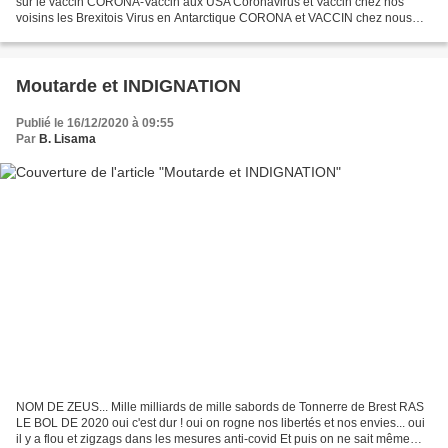
sur le vaccin CORONA-Vaccin aux USA Coronavirus et Vaccin chez nos
voisins les Brexitois Virus en Antarctique CORONA et VACCIN chez nous
...Le point sur la santé de not'président Et...
Moutarde et INDIGNATION
Publié le 16/12/2020 à 09:55
Par
B. Lisama
NOM DE ZEUS... Mille milliards de mille sabords de Tonnerre de Brest RAS
LE BOL DE 2020 oui c'est dur ! oui on rogne nos libertés et nos envies... oui
il y a flou et zigzags dans les mesures anti-covid Et puis on ne sait même