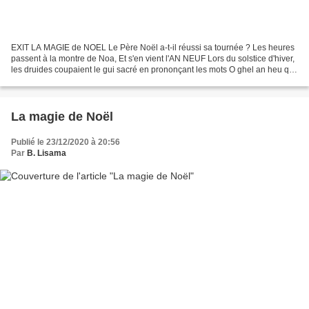
EXIT LA MAGIE de NOEL Le Père Noël a-t-il réussi sa tournée ? Les heures
passent à la montre de Noa, Et s'en vient l'AN NEUF Lors du solstice d'hiver,
les druides coupaient le gui sacré en prononçant les mots O ghel an heu qui
signifient littéralement...
La magie de Noël
Publié le 23/12/2020 à 20:56
Par
B. Lisama