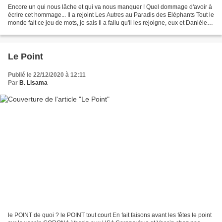
Encore un qui nous lâche et qui va nous manquer ! Quel dommage d'avoir à
écrire cet hommage... Il a rejoint Les Autres au Paradis des Eléphants Tout le
monde fait ce jeu de mots, je sais Il a fallu qu'il les rejoigne, eux et Danièle
Delorme parce qu'un...
Le Point
Publié le 22/12/2020 à 12:11
Par
B. Lisama
le POINT de quoi ? le POINT tout court En fait faisons avant les fêtes le point