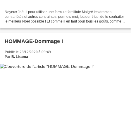
Noyeux Joël !! pour utiliser une formule familiale Malgré les drames,
contrariétés et autres contraintes, permets-moi, lecteur-trice, de te souhaiter
le meilleur Noël possible ! Et comme il en faut pour tous les goûts, comme
cette année tu as été sage...
HOMMAGE-Dommage !
Publié le 23/12/2020 à 09:49
Par
B. Lisama