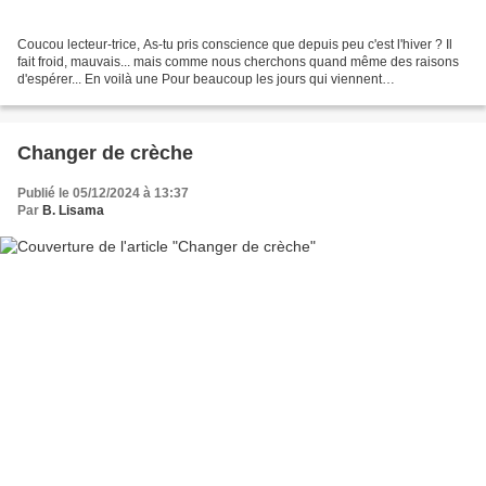
Coucou lecteur-trice, As-tu pris conscience que depuis peu c'est l'hiver ? Il
fait froid, mauvais... mais comme nous cherchons quand même des raisons
d'espérer... En voilà une Pour beaucoup les jours qui viennent
correspondent à une période de vacances Mais...
Changer de crèche
Publié le 05/12/2024 à 13:37
Par
B. Lisama