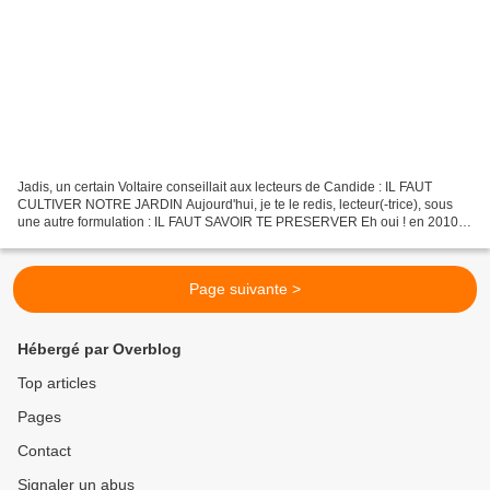
Jadis, un certain Voltaire conseillait aux lecteurs de Candide : IL FAUT
CULTIVER NOTRE JARDIN Aujourd'hui, je te le redis, lecteur(-trice), sous
une autre formulation : IL FAUT SAVOIR TE PRESERVER Eh oui ! en 2010 il
te faut préserver ton cadre de vie,...
Page suivante >
Hébergé par Overblog
Top articles
Pages
Contact
Signaler un abus