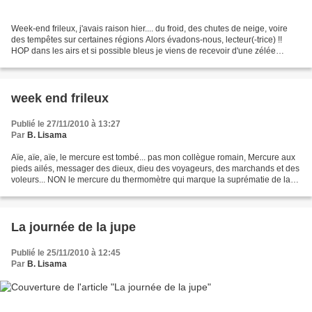
Week-end frileux, j'avais raison hier.... du froid, des chutes de neige, voire
des tempêtes sur certaines régions Alors évadons-nous, lecteur(-trice) !!
HOP dans les airs et si possible bleus je viens de recevoir d'une zélée
informatrice une montgolfière...
week end frileux
Publié le 27/11/2010 à 13:27
Par
B. Lisama
Aïe, aïe, aïe, le mercure est tombé... pas mon collègue romain, Mercure aux
pieds ailés, messager des dieux, dieu des voyageurs, des marchands et des
voleurs... NON le mercure du thermomètre qui marque la suprématie de la
météo ! Alors en ce week end...
La journée de la jupe
Publié le 25/11/2010 à 12:45
Par
B. Lisama