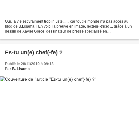
Oui, la vie est vraiment trop injuste... ... car tout le monde n'a pas accès au
blog de B.Lisama !! En voici la preuve en image, lecteur(-trice) ... grâce à un
dessin de Xavier Gorce, dessinateur de presse spécialisé en
pingouinologie, dont je te recommande...
Es-tu un(e) chef(-fe) ?
Publié le 28/11/2010 à 09:13
Par
B. Lisama