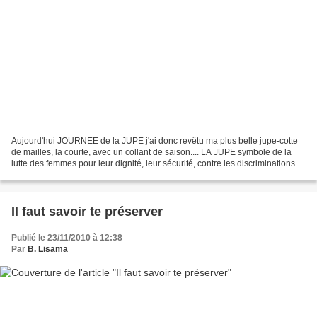
Aujourd'hui JOURNEE de la JUPE j'ai donc revêtu ma plus belle jupe-cotte
de mailles, la courte, avec un collant de saison.... LA JUPE symbole de la
lutte des femmes pour leur dignité, leur sécurité, contre les discriminations
de tous ordres si tu veux...
Il faut savoir te préserver
Publié le 23/11/2010 à 12:38
Par
B. Lisama