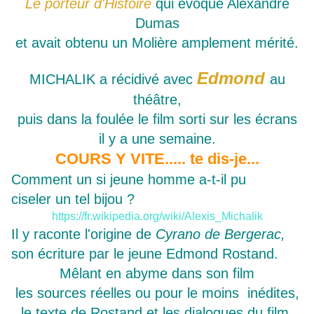
Le porteur d'Histoire
qui
évoque Alexandre
Dumas
et avait obtenu un Molière amplement mérité.
Edmond
MICHALIK a récidivé avec
au
théâtre,
puis dans la foulée le film sorti sur les écrans
il y a une semaine.
COURS Y VITE..... te dis-je...
Comment un si jeune homme a-t-il pu
ciseler un tel bijou ?
https://fr.wikipedia.org/wiki/Alexis_Michalik
Il y raconte l'origine de
Cyrano de Bergerac,
son écriture par le jeune Edmond Rostand.
Mêlant en abyme dans son film
les sources réelles ou pour le moins inédites,
le texte de Rostand et les dialogues du film,