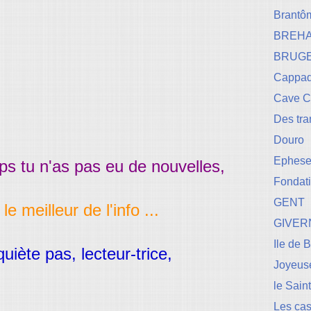
Brantô
BREH
BRUG
Cappad
Cave 
Des tr
Douro
Ephese-
s tu n'as pas eu de nouvelles,
Fondati
GENT
le meilleur de l'info ...
GIVER
Ile de 
quiète pas, lecteur-trice,
Joyeuse
le Sain
Les cas