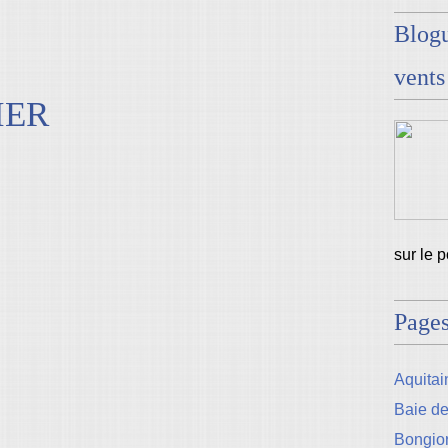
Blogu
vents
IER
sur le 
Page
Aquitain
Baie d
Bongio