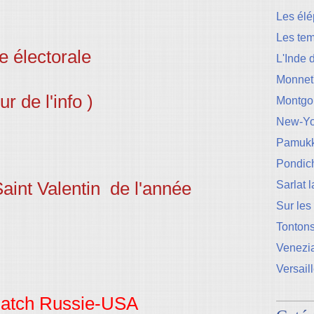
Les élé
Les te
 électorale
L'Inde 
Monnet
r de l'info )
Montgo
New-Yo
Pamukk
Pondic
aint Valentin de l'année
Sarlat 
Sur les
Tontons
Venezi
Versail
 match Russie-USA