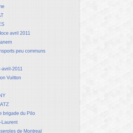
me
AT
ES
oce avril 2011
Canem
ansports peu communs
avril-2011
on Vuitton
NY
BATZ
 brigade du Pilo
t-Laurent
seroles de Montreal