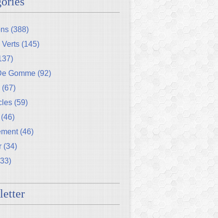
ories
ons
(388)
 Verts
(145)
137)
 De Gomme
(92)
(67)
cles
(59)
(46)
ement
(46)
r
(34)
33)
etter