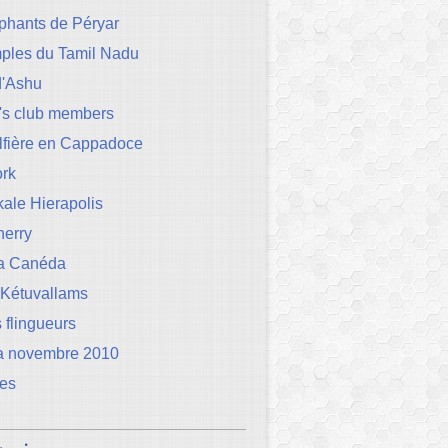
phants de Péryar
mples du Tamil Nadu
d'Ashu
's club members
lfière en Cappadoce
rk
ale Hierapolis
herry
la Canéda
 Kétuvallams
 flingueurs
a novembre 2010
les