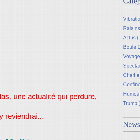
Catég
Vibrati
Raisins
Actus
(
Boule
Voyage
Specta
Charlie
Confin
Humou
s, une actualité qui perdure,
Trump
(
'y reviendrai...
Newsl