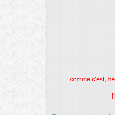
comme c'est, héla
j