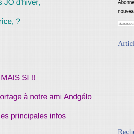
s JO d'hiver,
Abonnez
nouveau
rice, ?
Artic
MAIS SI !!
eportage à notre ami Andgélo
 les principales infos
Rech