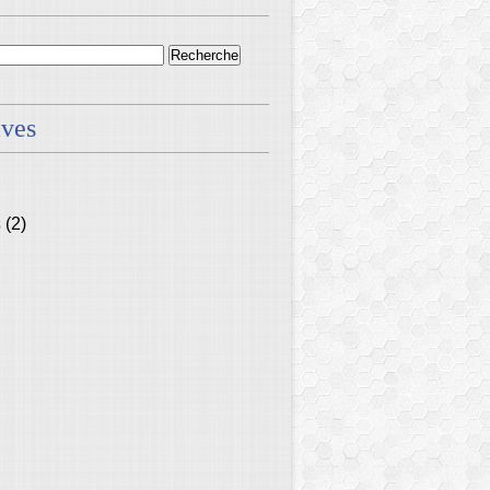
ives
s
(2)