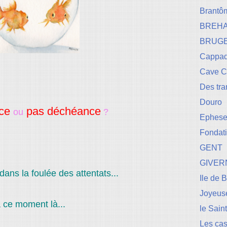
Brantô
BREH
BRUG
Cappad
Cave 
Des tr
Douro
nce
pas déchéance
ou
?
Ephese-
Fondati
GENT
GIVER
dans la foulée des attentats...
Ile de 
Joyeuse
 ce moment là...
le Sain
Les cas