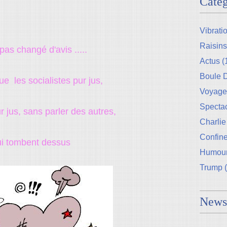
Catég
Vibrati
Raisins
 pas changé d'avis .....
Actus
(
Boule
que les socialistes pur jus,
Voyage
Specta
r jus, sans parler des autres,
Charlie
Confin
ui tombent dessus
Humou
Trump
(
Newsl