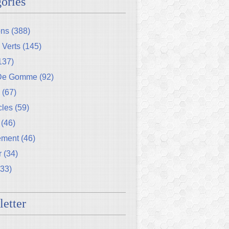
ories
ons
(388)
 Verts
(145)
137)
 De Gomme
(92)
(67)
cles
(59)
(46)
ement
(46)
r
(34)
33)
etter