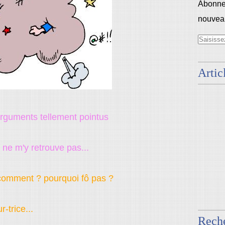
Abonnez
nouveau
Artic
rguments tellement pointus
 ne m'y retrouve pas...
comment ? pourquoi fô pas ?
r-trice...
Rech