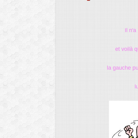
Il n'a
et voilà 
la gauche pu
l