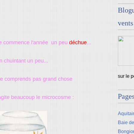
Blogu
vents
e, je commence l'année un peu
déchue
...
n chuintant un peu...
sur le 
ne comprends pas grand chose
Page
 agite beaucoup le microcosme :
Aquitain
Baie d
Bongio