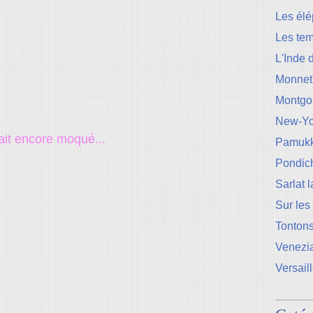
Les élé
Les te
L'Inde 
Monnet
Montgo
New-Yo
rait encore moqué...
Pamukk
Pondic
Sarlat 
Sur les
Tontons
Venezi
Versail