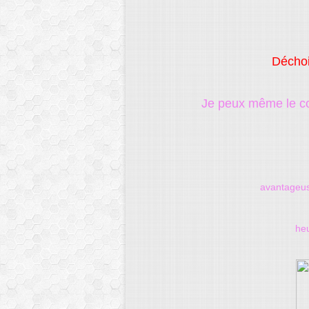
Déchoi
Je peux même le co
avantageu
he