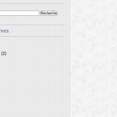
ives
s
(2)