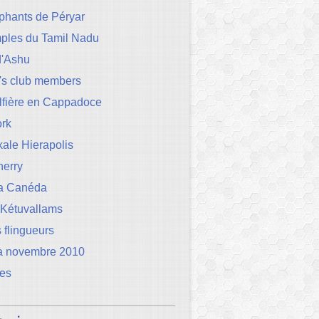
phants de Péryar
mples du Tamil Nadu
d'Ashu
's club members
lfière en Cappadoce
rk
ale Hierapolis
herry
la Canéda
 Kétuvallams
 flingueurs
a novembre 2010
les