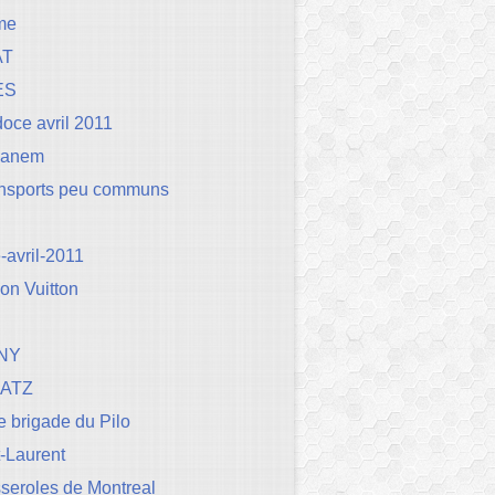
me
AT
ES
oce avril 2011
Canem
ansports peu communs
avril-2011
on Vuitton
NY
BATZ
 brigade du Pilo
t-Laurent
seroles de Montreal