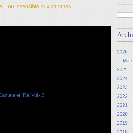
e... ou insensible aux cabanes...
Arch
2026
Mar
2025
2024
2023
2022
2021
2020
2019
2018