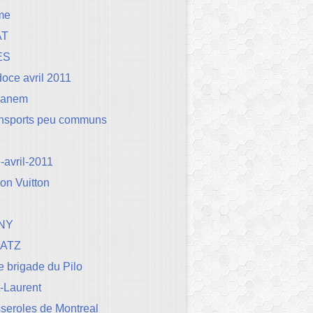
me
AT
ES
oce avril 2011
Canem
ansports peu communs
avril-2011
on Vuitton
NY
BATZ
 brigade du Pilo
t-Laurent
seroles de Montreal