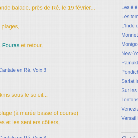
ande balade, près de Ré, le 19 février...
Les élé
Les te
L'Inde 
 plages,
Monnet
Montgo
à
Fouras
et retour,
New-Yo
Pamukk
Pondic
Sarlat 
Sur les
kms sous le soleil...
Tontons
Venezi
a plage (à marée basse of course)
Versail
es et les sentiers côtiers,