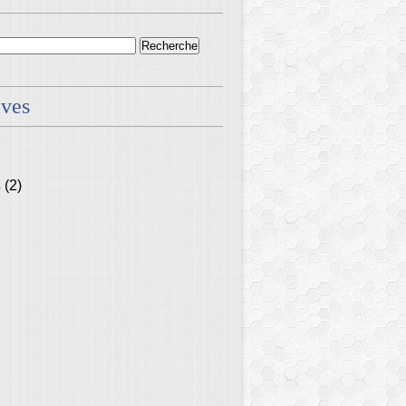
ives
s
(2)