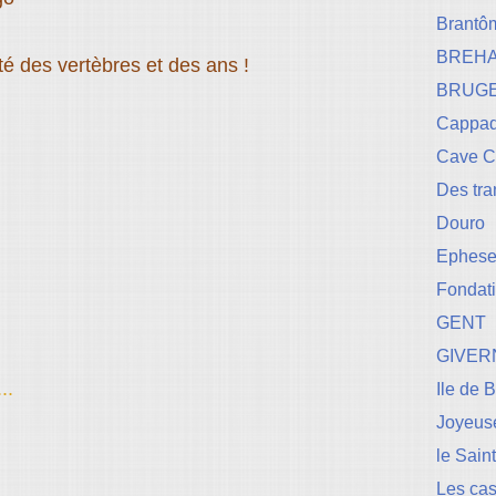
Brantô
BREH
lité des vertèbres et des ans !
BRUG
Cappad
Cave 
Des tr
Douro
Ephese-
Fondati
GENT
GIVER
..
Ile de 
Joyeuse
le Sain
Les cas