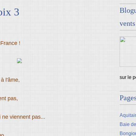
oix 3
Blogu
vents
 France !
sur le 
à l'âme,
Page
ent pas,
Aquitain
 ne viennent pas...
Baie d
Bongio
go