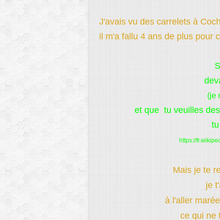
J'avais vu des carrelets à Coc
il m'a fallu 4 ans de plus pour
S
deva
(je
et que tu veuilles des
tu
https://fr.wik
Mais je te 
je t
à l'aller maré
ce qui ne