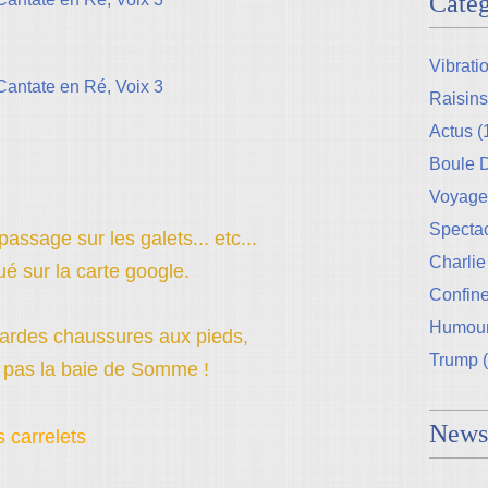
Catég
Vibrati
Raisins
Actus
(
Boule
Voyage
Specta
passage sur les galets... etc...
Charlie
é sur la carte google.
Confin
Humou
gardes chaussures aux pieds,
Trump
(
t pas la baie de Somme !
Newsl
s carrelets