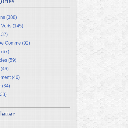
ories
ons
(388)
 Verts
(145)
137)
 De Gomme
(92)
(67)
cles
(59)
(46)
ement
(46)
r
(34)
33)
etter