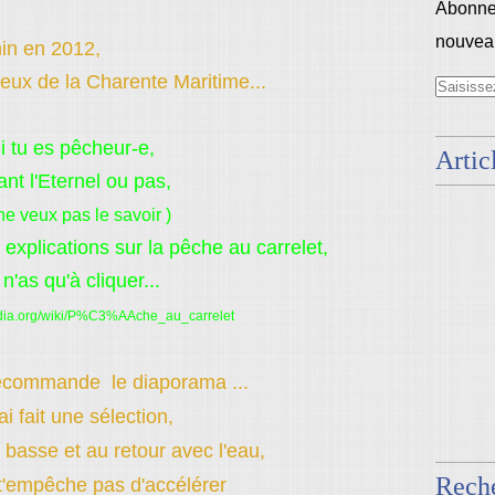
Abonnez
nouveau
hin en 2012,
 ceux de la Charente Maritime...
i tu es pêcheur-e,
Artic
nt l'Eternel ou pas,
 ne veux pas le savoir )
 explications sur la pêche au carrelet,
 n'as qu'à cliquer...
ipedia.org/wiki/P%C3%AAche_au_carrelet
recommande le diaporama ...
'ai fait une sélection,
e basse et au retour avec l'eau,
Rech
 t'empêche pas d'accélérer