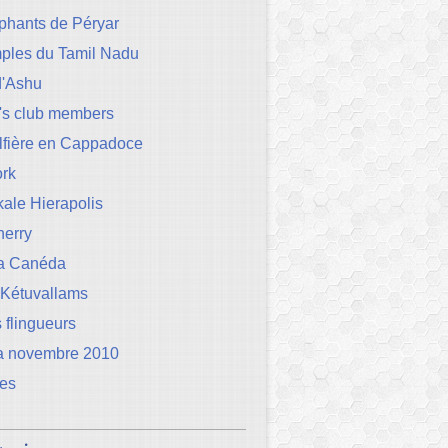
phants de Péryar
mples du Tamil Nadu
d'Ashu
's club members
lfière en Cappadoce
rk
ale Hierapolis
herry
la Canéda
 Kétuvallams
 flingueurs
a novembre 2010
les