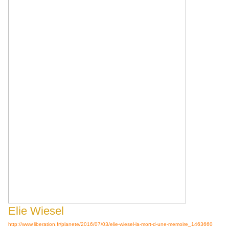
Elie Wiesel
http://www.liberation.fr/planete/2016/07/03/elie-wiesel-la-mort-d-une-memoire_1463660