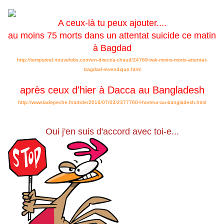
A ceux-là tu peux ajouter....
au moins 75 morts dans un attentat suicide ce matin
à Bagdad
http://tempsreel.nouvelobs.com/en-direct/a-chaud/24769-irak-moins-morts-attentat-
bagdad-revendique.html
après ceux d'hier à Dacca au Bangladesh
http://www.ladepeche.fr/article/2016/07/03/2377760-l-horreur-au-bangladesh.html
Oui j'en suis d'accord avec toi-e...