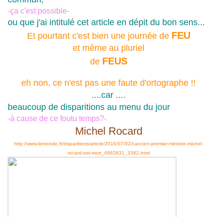
-ça c'est possible-
ou que j'ai intitulé cet article en dépit du bon sens...
FEU
Et pourtant c'est bien une journée de
et même au pluriel
FEUS
de
eh non, ce n'est pas une faute d'ortographe !!
....
car ....
beaucoup de disparitions au menu du jour
-à cause de ce foutu temps?-
Michel Rocard
http://www.lemonde.fr/disparitions/article/2016/07/02/l-ancien-premier-ministre-michel-
rocard-est-mort_4962631_3382.html