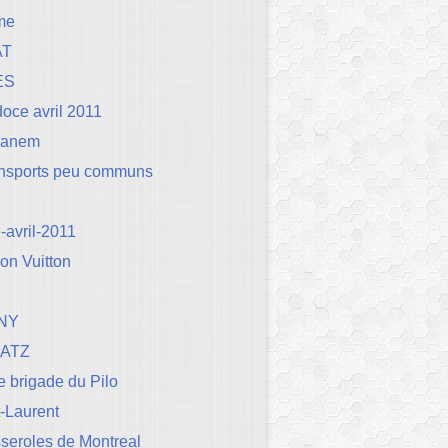
me
AT
ES
oce avril 2011
Canem
ansports peu communs
avril-2011
on Vuitton
NY
BATZ
 brigade du Pilo
t-Laurent
seroles de Montreal