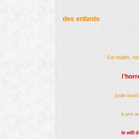
des enfants
Ce matin, co
l'hor
juste avant
à une au
le wifi