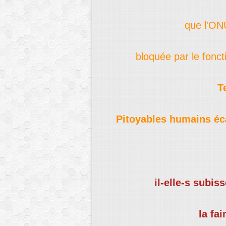
que l'ONU
bloquée par le fonct
T
Pitoyables humains éca
il-elle-s subis
la fai