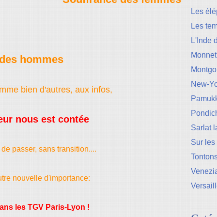
Les élé
Les te
L'Inde 
Monnet
des hommes
Montgo
New-Yo
mme bien d'autres, aux infos,
Pamukk
Pondic
reur nous est contée
Sarlat 
Sur les
 de passer, sans transition....
Tontons
Venezi
tre nouvelle d'importance:
Versail
 dans les TGV Paris-Lyon !