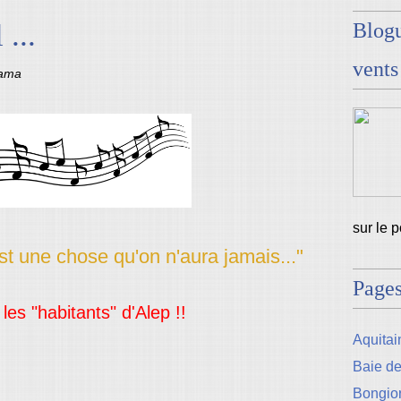
 ...
Blogu
vents
sama
sur le 
est une chose qu'on n'aura jamais..."
Page
les "habitants" d'Alep !!
Aquitain
Baie d
Bongio