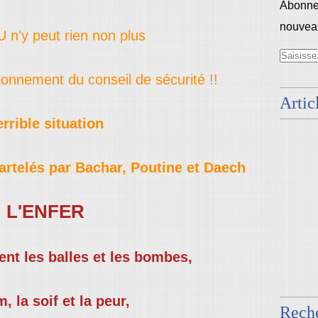
Abonnez
nouveau
 n'y peut rien non plus
ionnement du conseil de sécurité !!
Artic
errible situation
rtelés par Bachar, Poutine et Daech
L'ENFER
sent les balles et les bombes,
m, la soif et la peur,
Rech