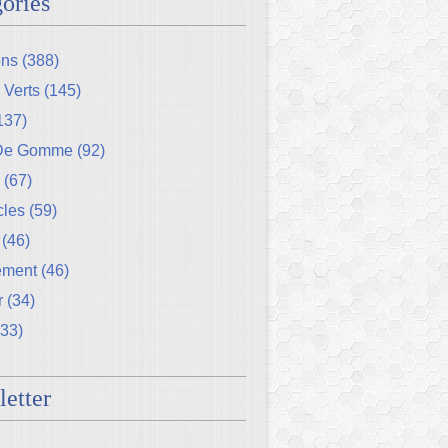
ories
ons
(388)
 Verts
(145)
137)
 De Gomme
(92)
(67)
cles
(59)
(46)
ement
(46)
r
(34)
33)
etter