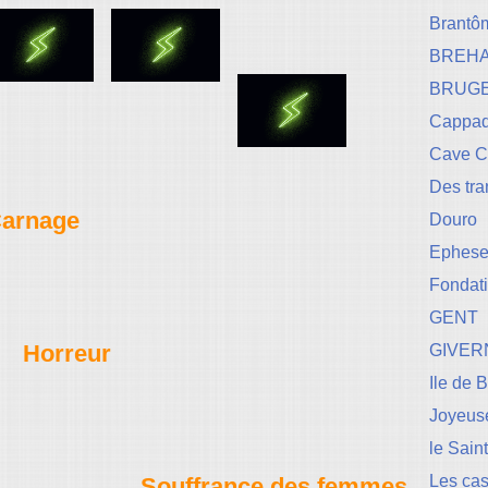
Brantô
BREH
BRUG
Cappad
Cave 
Des tr
arnage
Douro
Ephese-
Fondati
GENT
Horreur
GIVER
Ile de 
Joyeuse
le Sain
Les cas
Souffrance des femmes