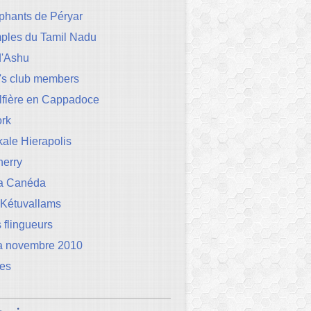
phants de Péryar
mples du Tamil Nadu
d'Ashu
's club members
lfière en Cappadoce
rk
ale Hierapolis
herry
la Canéda
 Kétuvallams
 flingueurs
a novembre 2010
les