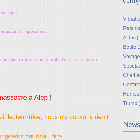
Catég
 expliqué
Vibrati
Raisins
 croissant d'importance.
Actus
(
Boule
Voyage
bulletin d'information la règle n'est pas la même...
Specta
Charlie
Confin
Humou
massacre à Alep !
Trump
(
oi, lecteur-trice, nous n'y pouvons rien !
Newsl
rigeants ont beau dire...