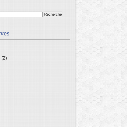
ives
s
(2)