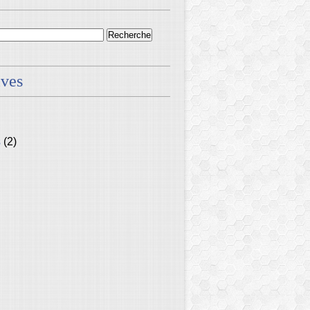
ives
s
(2)