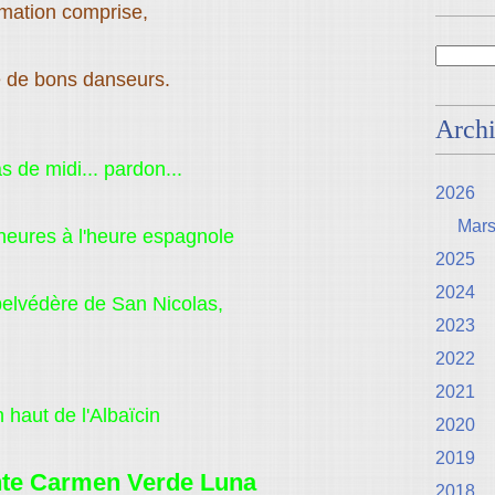
mation comprise,
e de bons danseurs.
Arch
 de midi... pardon...
2026
Mar
heures à l'heure espagnole
2025
2024
belvédère de San Nicolas,
2023
2022
2021
 haut de l'Albaïcin
2020
2019
nte Carmen Verde Luna
2018