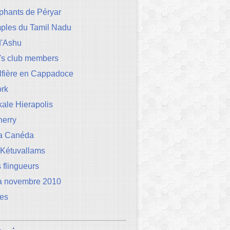
phants de Péryar
mples du Tamil Nadu
d'Ashu
's club members
lfière en Cappadoce
rk
ale Hierapolis
herry
la Canéda
 Kétuvallams
 flingueurs
a novembre 2010
les