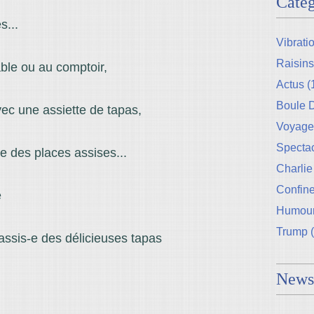
Catég
s...
Vibrati
Raisins
ble ou au comptoir,
Actus
(
Boule
ec une assiette de tapas,
Voyage
Specta
e des places assises...
Charlie
Confin
é
Humou
Trump
(
 assis-e des délicieuses tapas
Newsl