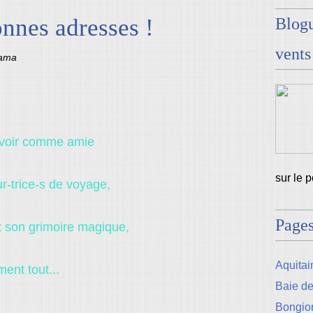
onnes adresses !
Blogu
vents
sama
'avoir comme amie
sur le 
r-trice-s de voyage,
Page
t son grimoire magique,
Aquitain
ment tout...
Baie d
Bongio