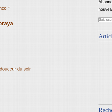
Abonnez
nco ?
nouveau
oraya
Artic
 douceur du soir
Rech