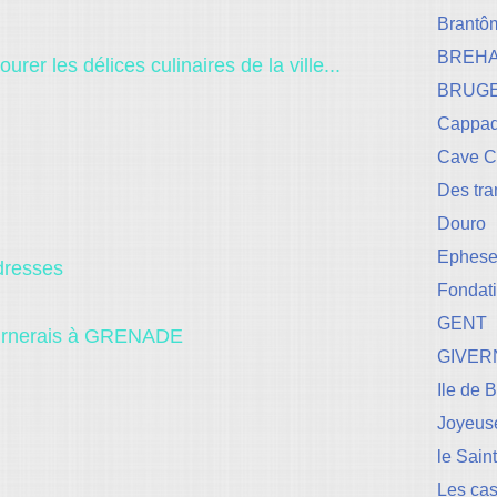
Brantô
BREH
urer les délices culinaires de la ville...
BRUG
Cappad
Cave 
Des tr
Douro
Ephese-
adresses
Fondati
GENT
etournerais à GRENADE
GIVER
Ile de 
Joyeuse
le Sain
Les cas