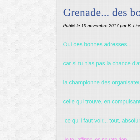
Grenade... des b
Publié le
19 novembre 2017
par B. Li
Oui des bonnes adresses...
car si tu n'as pas la chance d
la championne des organisateu
celle qui trouve, en compulsan
ce qu'il faut voir... tout, absolu
-je te l'affirme on ne rate rien
-