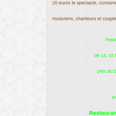
20 euros le spectacle, consom
musiciens, chanteurs et coupl
Repas
de 14, 15 
près du 
en
Restaura