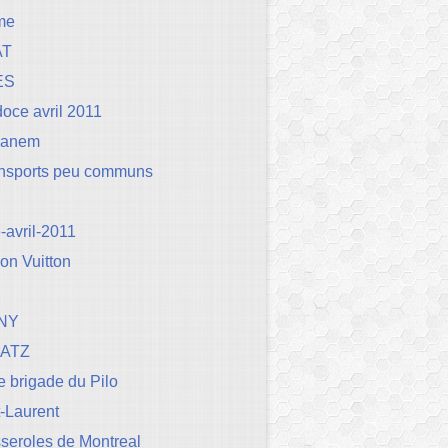
me
AT
ES
oce avril 2011
Canem
ansports peu communs
avril-2011
on Vuitton
NY
BATZ
 brigade du Pilo
t-Laurent
seroles de Montreal