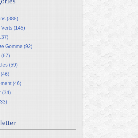
ories
ons
(388)
 Verts
(145)
137)
 De Gomme
(92)
(67)
cles
(59)
(46)
ement
(46)
r
(34)
33)
etter