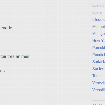
Les élé
Les te
L'Inde 
Monnet
renade,
Montgo
New-Yo
Pamukk
Pondic
toir très animés
Sarlat 
Sur les
tes.
Tontons
Venezi
Versail