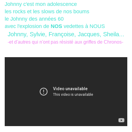
Johnny c'est mon adolescence
les rocks et les slows de nos boums
le Johnny des années 60
avec l'explosion de
NOS
vedettes à NOUS
Johnny, Sylvie, Françoise, Jacques, Sheila...
-et d'autres qui n'ont pas résisté aux griffes de Chronos-