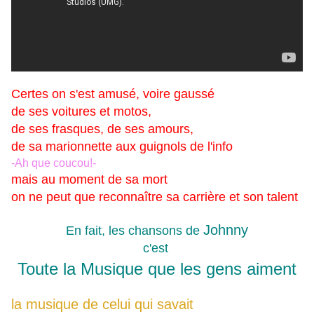
Certes on s'est amusé, voire gaussé
de ses voitures et motos,
de ses frasques,
de ses amours,
de sa marionnette aux guignols de l'info
-Ah que coucou!-
mais au moment de sa mort
on ne peut que reconnaître sa carrière et son talent
Johnny
En fait, les chansons de
c'est
Toute la Musique que les gens aiment
la musique de celui qui savait