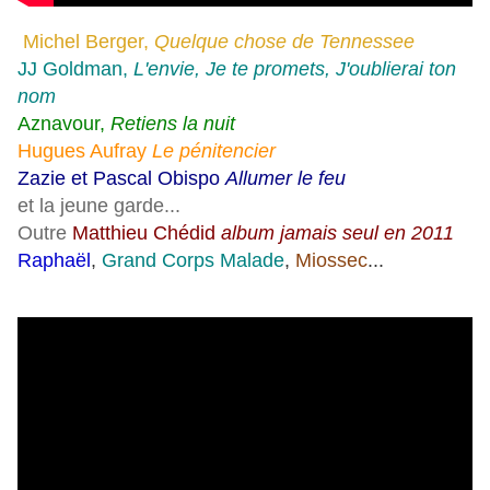
Michel Berger,
Quelque chose de Tennessee
JJ Goldman,
L'envie, Je te promets, J'oublierai ton
nom
Aznavour,
Retiens la nuit
Hugues Aufray
Le pénitencier
Zazie et Pascal Obispo
Allumer le feu
et la jeune garde...
Outre
Matthieu Chédid
album jamais seul en 2011
Raphaël
,
Grand Corps Malade
,
Miossec
...