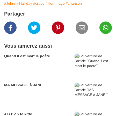
#Johnny Halliday
#crabe
#Hommage
#chanson
Partager
Vous aimerez aussi
Quand il est mort le poète
MA MESSAGE à JANE
J B P on te kiffe...