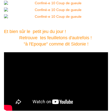
Et bien sûr le petit jeu du jour !
Retrouve tes feuilletons d'autrefois !
"à l'Epoque" comme dit Sidonie !