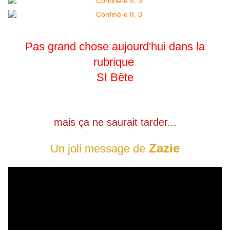
Pas grand chose aujourd'hui dans la
rubrique
SI Bête
mais ça ne saurait tarder...
Zazie
Un joli message de