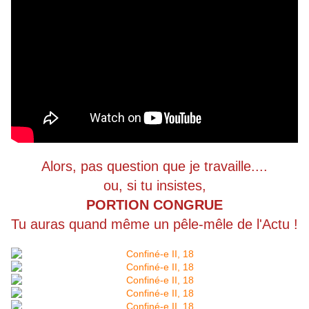
Alors, pas question que je travaille....
ou, si tu insistes,
PORTION CONGRUE
Tu auras quand même un pêle-mêle de l'Actu !