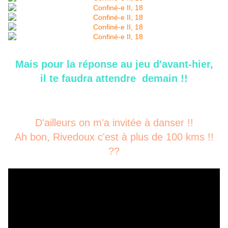
Mais pour la réponse au jeu d'avant-hier,
il te faudra attendre demain !!
D'ailleurs on m'a invitée à danser !!
Ah bon, Rivedoux c'est à plus de 100 kms !!
??