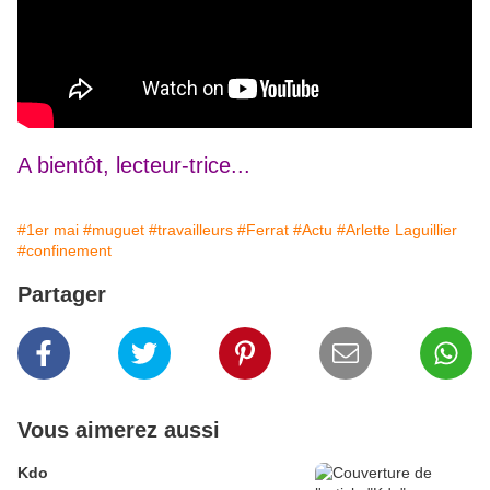
A bientôt, lecteur-trice...
#1er mai
#muguet
#travailleurs
#Ferrat
#Actu
#Arlette Laguillier
#confinement
Partager
Vous aimerez aussi
Kdo