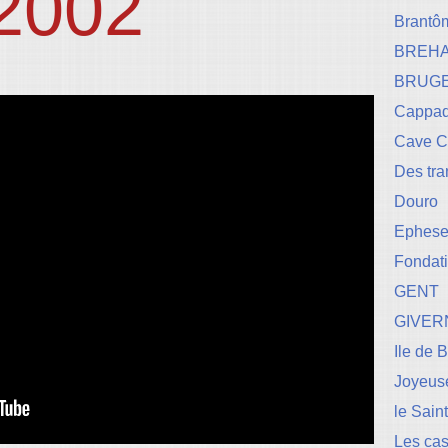
2002
Brantô
BREH
BRUG
Cappad
Cave 
Des tr
Douro
Ephese-
Fondati
GENT
GIVER
Ile de 
Joyeuse
le Sain
Les cas