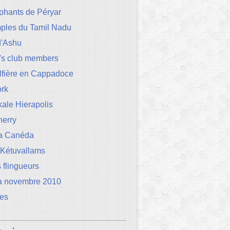
phants de Péryar
mples du Tamil Nadu
d'Ashu
's club members
lfière en Cappadoce
rk
ale Hierapolis
herry
la Canéda
 Kétuvallams
 flingueurs
a novembre 2010
les