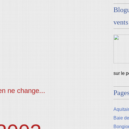
Blogu
vents
sur le 
en ne change...
Page
Aquitain
Baie d
Bongio