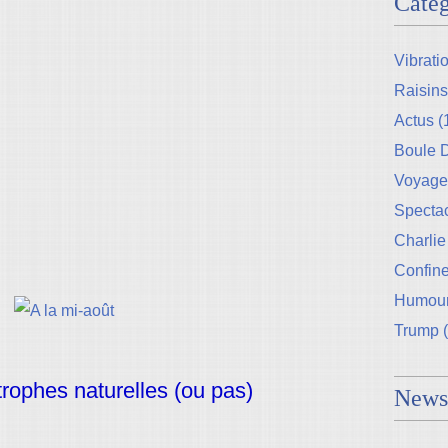
Catég
Vibrati
Raisins
Actus
(
Boule
Voyage
Specta
Charlie
Confin
Humou
Trump
(
rophes naturelles (ou pas)
Newsl