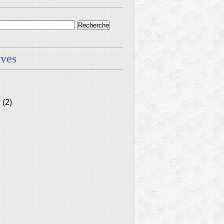
ives
s
(2)