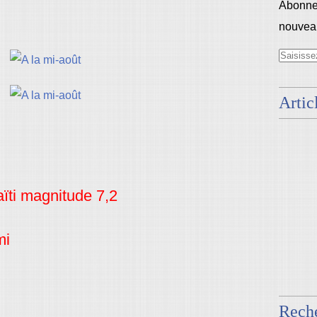
Abonnez
nouveau
Artic
ïti magnitude 7,2
mi
Rech