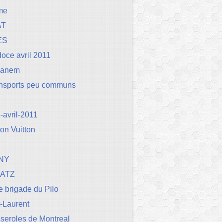
me
AT
ES
oce avril 2011
Canem
ansports peu communs
avril-2011
on Vuitton
NY
BATZ
 brigade du Pilo
t-Laurent
seroles de Montreal