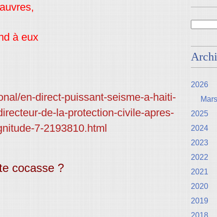
pauvres,
end à eux
Arch
2026
ional/en-direct-puissant-seisme-a-haiti-
Mar
directeur-de-la-protection-civile-apres-
2025
gnitude-7-2193810.html
2024
2023
2022
te cocasse ?
2021
2020
2019
2018