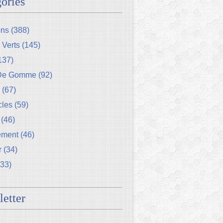
ories
ons
(388)
 Verts
(145)
137)
 De Gomme
(92)
(67)
cles
(59)
(46)
ement
(46)
r
(34)
33)
etter