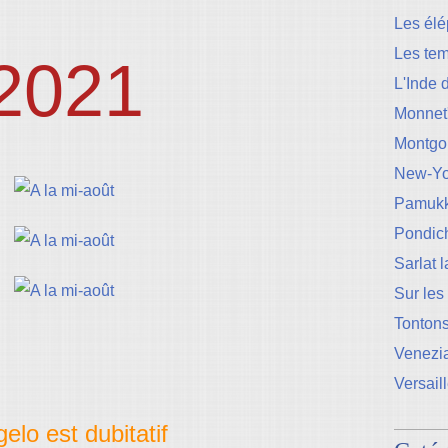
Les élé
Les te
2021
L'Inde 
Monnet
Montgo
New-Yo
Pamukk
Pondic
Sarlat 
Sur les
Tontons
Venezi
Versail
gelo est
dubitatif