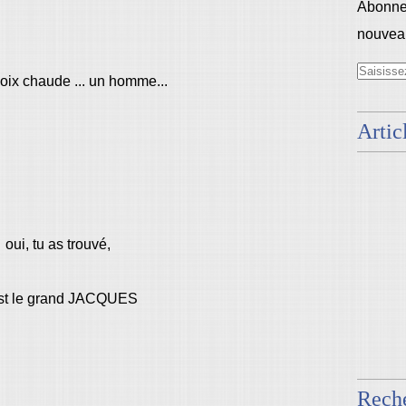
Abonnez
nouveau
voix chaude ... un homme...
Artic
oui, tu as trouvé,
est le grand JACQUES
Rech