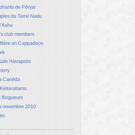
phants de Péryar
mples du Tamil Nadu
d'Ashu
's club members
lfière en Cappadoce
rk
ale Hierapolis
herry
la Canéda
 Kétuvallams
 flingueurs
a novembre 2010
les