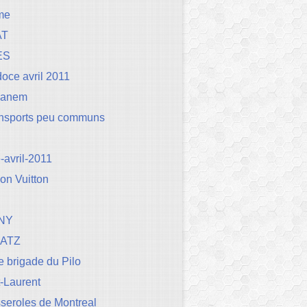
me
AT
ES
oce avril 2011
Canem
ansports peu communs
avril-2011
on Vuitton
NY
BATZ
 brigade du Pilo
t-Laurent
seroles de Montreal