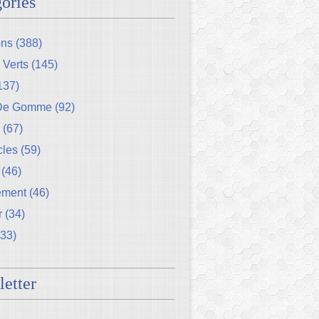
ories
ons
(388)
 Verts
(145)
137)
 De Gomme
(92)
(67)
cles
(59)
(46)
ement
(46)
r
(34)
33)
etter