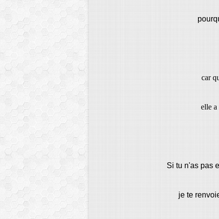
pourqu
car q
elle a
Si tu n'as pas 
je te renvo