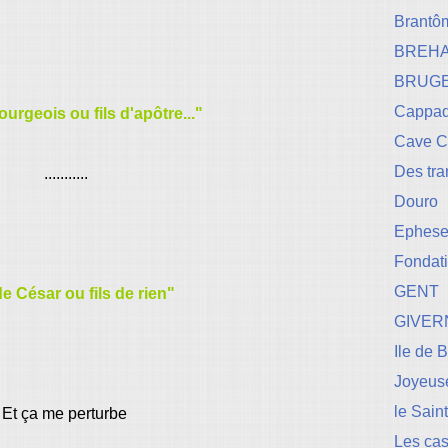
Brantô
BREH
BRUG
Cappad
ourgeois ou fils d'apôtre..."
Cave 
Des tr
...........
Douro
Ephese-
Fondati
GENT
de César ou fils de rien"
GIVER
Ile de 
Joyeuse
le Sain
Et ça me perturbe
Les cas