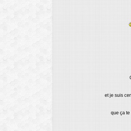
et je suis ce
que ça te 