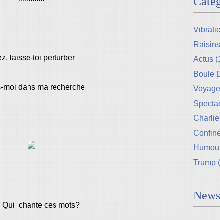
Catég
Vibrati
Raisins
ez, laisse-toi perturber
Actus
(
Boule
is-moi dans ma recherche
Voyage
Specta
Charlie
Confin
Humou
Trump
(
Newsl
 Qui chante ces mots?