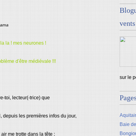
Blogu
vents
isama
la la ! mes neurones !
oblème d'être médiévale !!!
sur le 
Page
e-toi, lecteur(-trice) que
Aquitain
, depuis les premières infos du jour,
Baie d
Bongio
 air me trotte dans la tête :