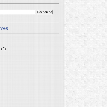
ives
s
(2)