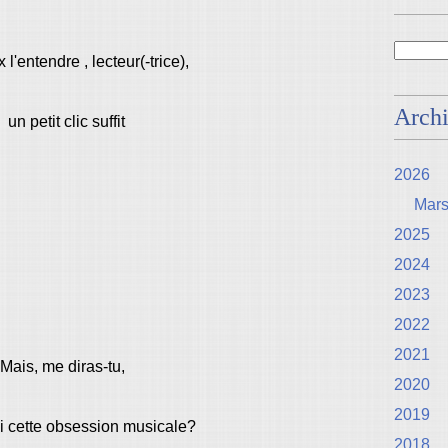
x l'entendre , lecteur(-trice),
Arch
un petit clic suffit
2026
Mar
2025
2024
2023
2022
2021
Mais, me diras-tu,
2020
2019
i cette obsession musicale?
2018