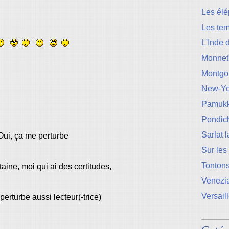
Les élé
Les te
L'Inde 
Monnet
Montgo
New-Yo
Pamukk
Pondic
Sarlat 
Oui, ça me perturbe
Sur les
Tontons
rtaine, moi qui ai des certitudes,
Venezi
Versail
perturbe aussi lecteur(-trice)
.............