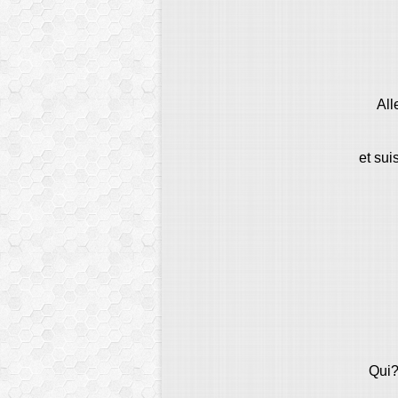
All
et su
Qui?