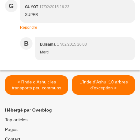
G
GUYOT
17/02/2015 16:23
SUPER
Répondre
B
B.lisama
17/02/2015 20:03
Merci
< l'Inde d'Ashu : les
L'Inde d'Ashu :10 arbres
transports peu communs
d'exception >
Hébergé par Overblog
Top articles
Pages
Contact