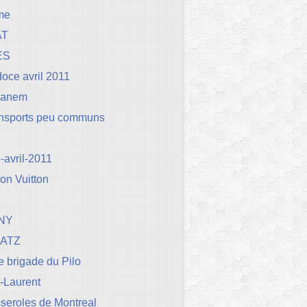
me
AT
ES
oce avril 2011
Canem
ansports peu communs
avril-2011
on Vuitton
NY
BATZ
 brigade du Pilo
t-Laurent
seroles de Montreal