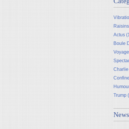
Catég
Vibrati
Raisins
Actus
(
Boule
Voyage
Specta
Charlie
Confin
Humou
Trump
(
Newsl