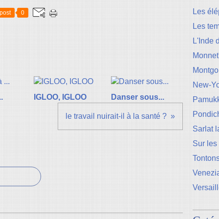
Les élé
post
0
Les te
L'Inde 
Monnet
Montgo
New-Yo
.
IGLOO, IGLOO
Danser sous...
Pamukk
Pondic
le travail nuirait-il à la santé ?
Sarlat 
Sur les
Tontons
Venezi
Versail