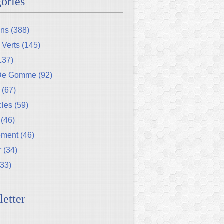
ories
ons
(388)
 Verts
(145)
137)
 De Gomme
(92)
(67)
cles
(59)
(46)
ement
(46)
r
(34)
33)
etter