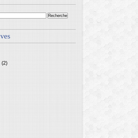
ives
s
(2)