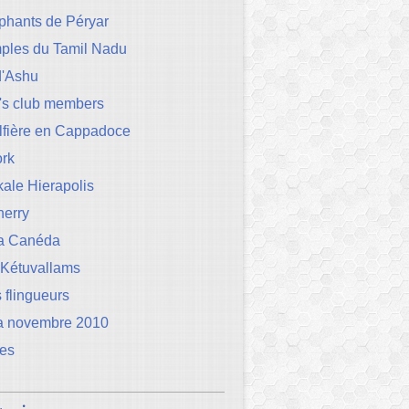
phants de Péryar
mples du Tamil Nadu
d'Ashu
's club members
lfière en Cappadoce
rk
ale Hierapolis
herry
la Canéda
 Kétuvallams
 flingueurs
a novembre 2010
les