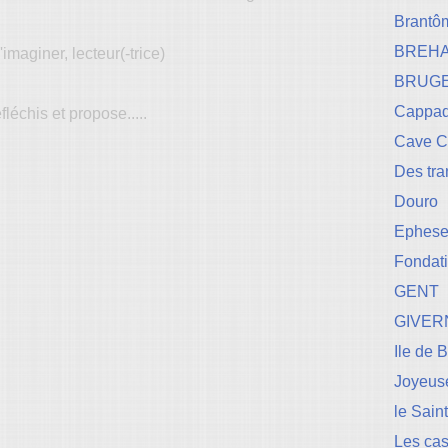
Brantô
BREH
'imaginer, lecteur(-trice)
BRUG
Cappad
fléchis et propose.....
Cave 
Des tr
Douro
Ephese-
Fondati
GENT
GIVER
Ile de 
Joyeuse
le Sain
Les cas