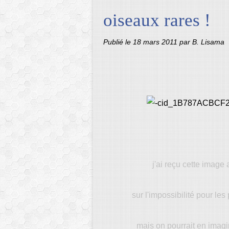
oiseaux rares !
Publié le
18 mars 2011
par B. Lisama
j'ai reçu cette ima
sur l'impossibilité pour le
mais on pourrait en imagin