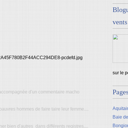
Blogu
vents
sur le 
Page
ge accompagnée d'un commentaire macho
Aquitain
s pauvres hommes de faire taire leur femme....
Baie d
Bongio
er bien d'autres dans différents registres....