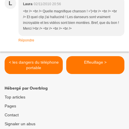
L
Laura
02/11/2010 20:56
<br /> <br /> Quelle magnifique chanson ! =')<br /> <br /> <br
/> Et quel clip j'ai halluciné ! Les danseurs sont vraiment
incroyable et les vidéos sont bien montées. Bref, que du bon !
Merci !<br /> <br /> <br /> <br />
Répondre
< les dangers du téléphone
Effeuillage >
portable
Hébergé par Overblog
Top articles
Pages
Contact
Signaler un abus