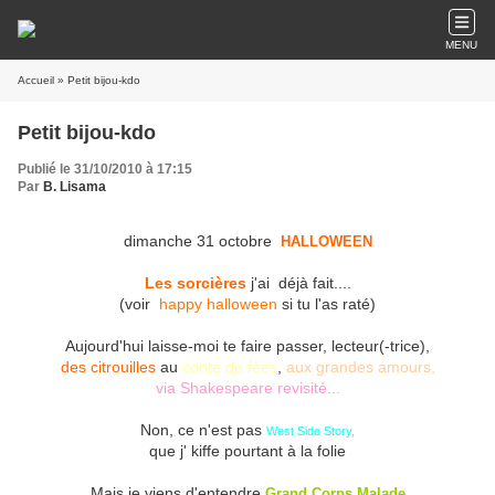
MENU
Accueil
» Petit bijou-kdo
Petit bijou-kdo
Publié le 31/10/2010 à 17:15
Par
B. Lisama
dimanche 31 octobre
HALLOWEEN
Les sorcières
j'ai
déjà fait....
(voir
happy halloween
si tu l'as raté)
Aujourd'hui laisse-moi te faire passer, lecteur(-trice),
des citrouilles
au
conte de fées
,
aux grandes amours,
via Shakespeare revisité...
Non, ce n'est pas
West Side Story,
que j' kiffe pourtant à la folie
Mais je viens d'entendre
Grand Corps Malade