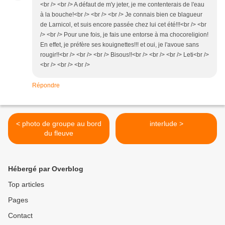
<br /> <br /> A défaut de m'y jeter, je me contenterais de l'eau
à la bouche!<br /> <br /> <br /> Je connais bien ce blagueur
de Larnicol, et suis encore passée chez lui cet été!!!<br /> <br
/> <br /> Pour une fois, je fais une entorse à ma chocoreligion!
En effet, je préfère ses kouignettes!!! et oui, je l'avoue sans
rougir!!<br /> <br /> <br /> Bisous!!<br /> <br /> <br /> Leti<br />
<br /> <br /> <br />
Répondre
< photo de groupe au bord
interlude >
du fleuve
Hébergé par Overblog
Top articles
Pages
Contact