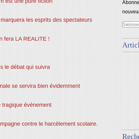
lm est une pure fiction
Abonnez
nouveau
marquera les esprits des spectateurs
en fera LA REALITE !
Artic
 le débat qui suivra
onale
se servira bien évidemment
e tragique événement
mpagne contre le harcèlement scolaire.
Rech