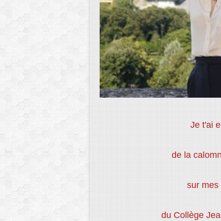
Je t'ai 
de la calomn
sur mes 
du Collège Jea