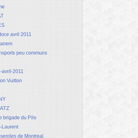
me
AT
ES
oce avril 2011
Canem
ansports peu communs
avril-2011
on Vuitton
NY
BATZ
 brigade du Pilo
t-Laurent
seroles de Montreal