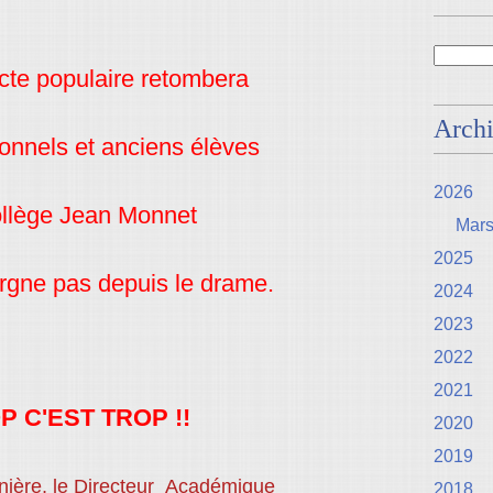
dicte populaire retombera
Arch
sonnels
et anciens élèves
2026
ollège Jean Monnet
Mar
2025
argne pas depuis le drame.
2024
2023
2022
2021
P C'EST TROP !!
2020
2019
nière, le Directeur Académique
2018