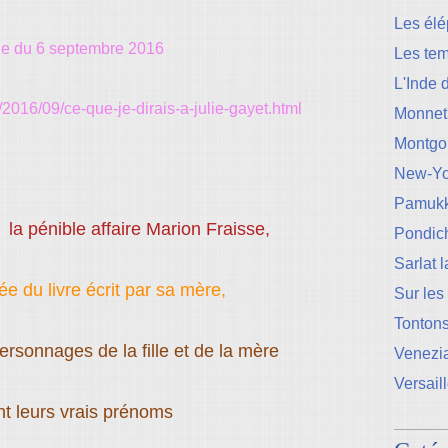
Les élé
cle du 6 septembre 2016
Les te
L'Inde 
2016/09/ce-que-je-dirais-a-julie-gayet.html
Monnet
Montgo
New-Yo
Pamukk
 la pénible affaire Marion Fraisse,
Pondic
Sarlat 
rée du livre écrit par sa mère,
Sur les
Tontons
ersonnages de la fille et de la mère
Venezi
Versail
nt leurs vrais prénoms