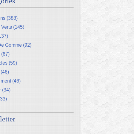
ories
ons
(388)
 Verts
(145)
137)
 De Gomme
(92)
(67)
cles
(59)
(46)
ement
(46)
r
(34)
33)
etter