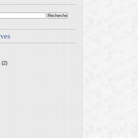
ives
s
(2)