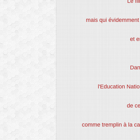
Le fi
mais qui évidemment 
et 
Dans
l'Education Nati
de c
comme tremplin à la ca