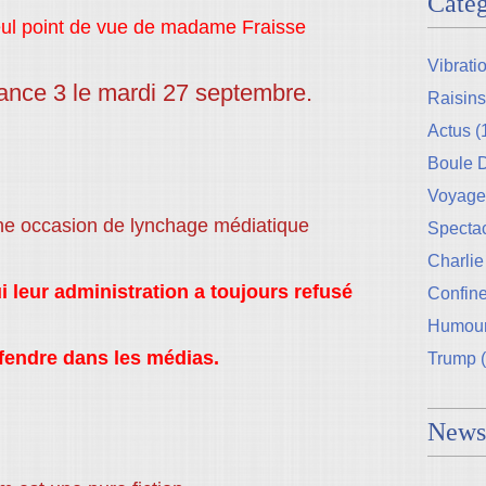
Catég
eul point de vue de madame Fraisse
Vibrati
ance 3 le mardi 27 septembre.
Raisins
Actus
(
Boule
Voyage
une occasion de lynchage médiatique
Specta
Charlie
i leur administration a toujours refusé
Confin
Humou
fendre dans les médias.
Trump
(
Newsl