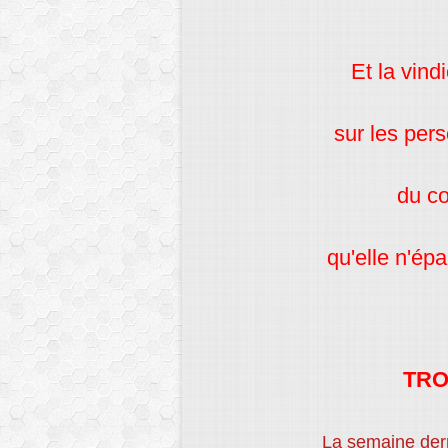
E
t la vin
sur les per
du c
qu'elle n'ép
TRO
La semaine der