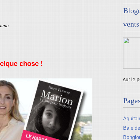
Blogu
vents
isama
uelque chose !
sur le 
Page
Aquitain
Baie d
Bongio