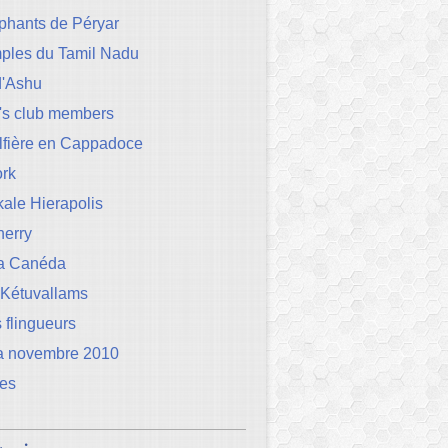
phants de Péryar
mples du Tamil Nadu
d'Ashu
's club members
lfière en Cappadoce
rk
ale Hierapolis
herry
la Canéda
 Kétuvallams
 flingueurs
a novembre 2010
les