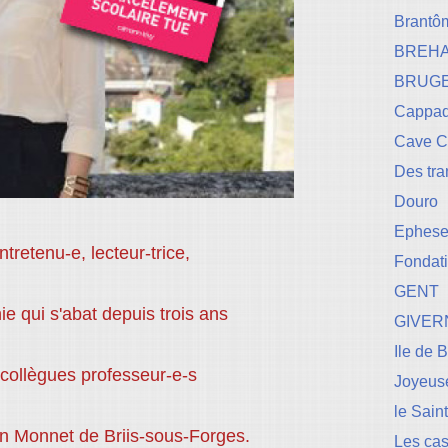
Brantô
BREH
BRUG
Cappad
Cave 
Des tr
Douro
Ephese-
entretenu-e, lecteur-trice,
Fondati
GENT
ie qui s'abat depuis trois ans
GIVER
Ile de 
collègues professeur-e-s
Joyeuse
le Sain
n Monnet de Briis-sous-Forges.
Les cas