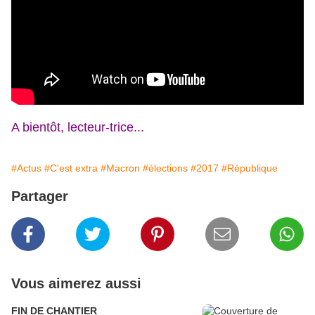
A bientôt, lecteur-trice...
#Actus
#C'est extra
#Macron
#élections
#2017
#République
Partager
Vous aimerez aussi
FIN DE CHANTIER