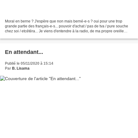
Moral en berne ? J'espère que non mais berné-e-s ? oui pour une trop
grande partie des français-e-s... pouvoir d'achat / pas de tva / pure souche
chez soi / etcétéra... Je viens d'entendre à la radio, de ma propre oreille
(celle que j'ai lavée aujourd'hui)...
En attendant...
Publié le 05/11/2020 à 15:14
Par
B. Lisama