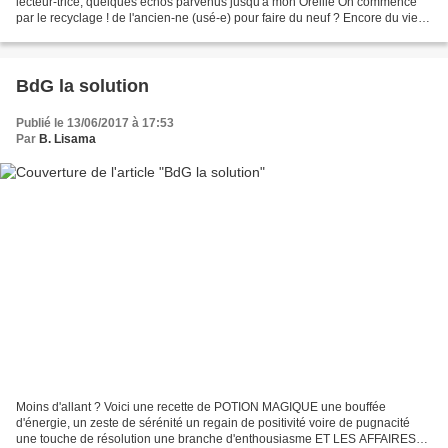
lecteur-trice, quelques échos parvenus jusqu'à mon Oreille On commence
par le recyclage ! de l'ancien-ne (usé-e) pour faire du neuf ? Encore du vieux
mais écolo de l'original......
BdG la solution
Publié le 13/06/2017 à 17:53
Par
B. Lisama
Moins d'allant ? Voici une recette de POTION MAGIQUE une bouffée
d'énergie, un zeste de sérénité un regain de positivité voire de pugnacité
une touche de résolution une branche d'enthousiasme ET LES AFFAIRES