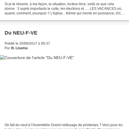
Si je te résume, à ma façon, la situation, lecteur-trice, voilà ce que cela
donne : 3 sujets importants le culte, les élections et ..... LES VACANCES où,
quand, comment, pourquoi ? L'église... thème qui monte en puissance, d'ici
L'Ascension... ah non,...
Du NEU-F-VE
Publié le 20/06/2017 à 08:37
Par
B. Lisama
On fait du neuf à l'Assemblée Grand nettoyage de printemps ? Voici,pour toi,