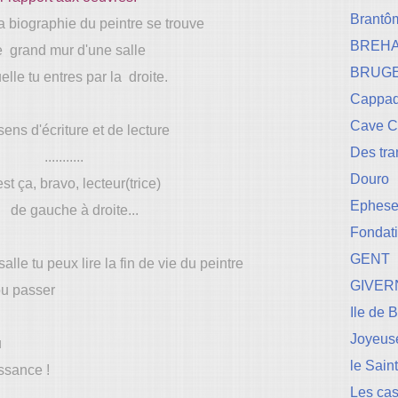
Brantô
 biographie du peintre se trouve
BREH
e grand mur d'une salle
BRUG
lle tu entres par la droite.
Cappad
Cave 
sens d'écriture et de lecture
Des tr
...........
Douro
est ça, bravo, lecteur(trice)
Ephese-
gauche à droite...
Fondati
GENT
alle tu peux lire la fin de vie du peintre
GIVER
ou passer
Ile de 
Joyeuse
u
le Sain
ssance !
Les cas