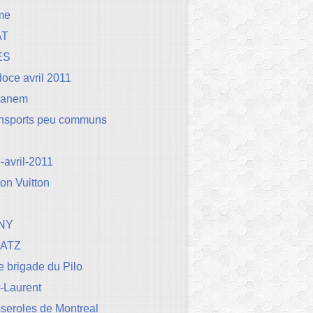
me
AT
ES
oce avril 2011
Canem
ansports peu communs
avril-2011
on Vuitton
NY
BATZ
 brigade du Pilo
t-Laurent
seroles de Montreal