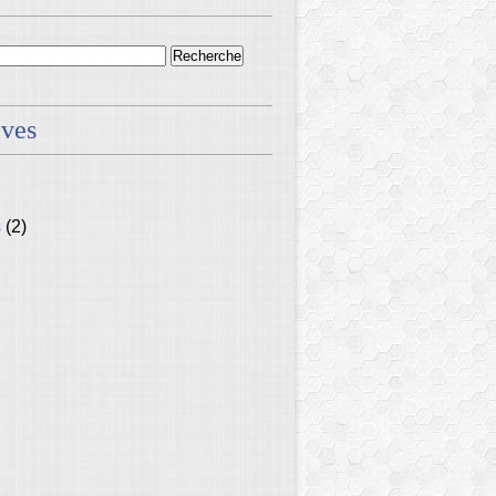
ives
s
(2)