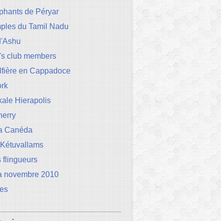
phants de Péryar
mples du Tamil Nadu
d'Ashu
's club members
lfière en Cappadoce
rk
ale Hierapolis
herry
la Canéda
 Kétuvallams
 flingueurs
a novembre 2010
les