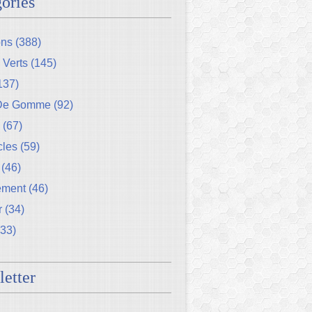
ories
ons
(388)
 Verts
(145)
137)
 De Gomme
(92)
(67)
cles
(59)
(46)
ement
(46)
r
(34)
33)
etter