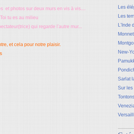
Les élé
 et photos sur deux murs en vis à vis....
Les te
Toi tu es au milieu
L'Inde 
pectateur(trice) qui regarde l'autre mur...
Monnet
Montgo
e, et cela pour notre plaisir.
New-Yo
es
Pamukk
Pondic
Sarlat 
Sur les
Tontons
Venezi
Versail