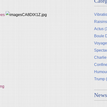
Catég
Vibrati
ées
Raisins
Actus
(
Boule
Voyage
Specta
Charlie
Confin
Humou
Trump
(
Newsl