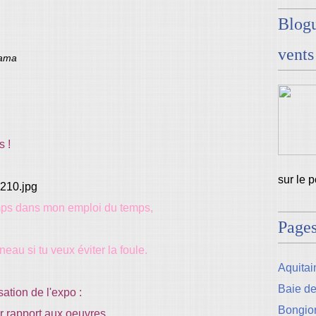
Blogu
vents
sama
s !
sur le 
mps dans mon emploi du temps,
Page
eau si tu veux éviter la foule.
Aquitain
Baie d
ation de l'expo :
Bongio
r rapport aux oeuvres.