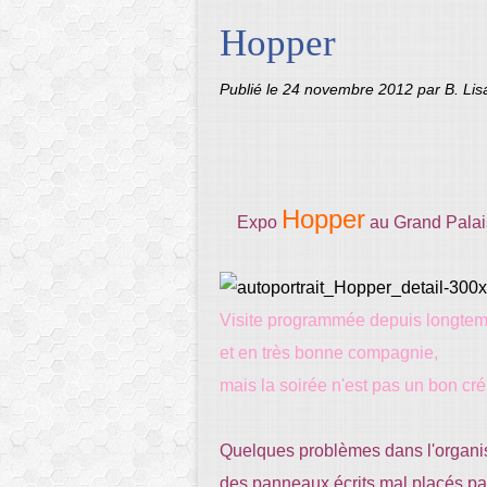
Hopper
Publié le
24 novembre 2012
par B. Li
Hopper
Expo
au Grand Palai
Visite programmée depuis longte
et en très bonne compagnie,
mais la soirée n'est pas un bon crén
Quelques problèmes dans l'organis
des panneaux écrits mal placés pa