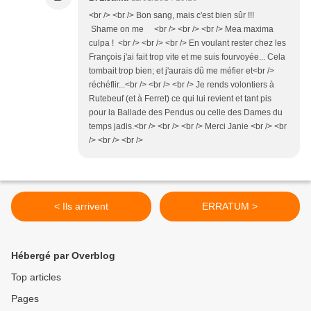
<br /> <br /> Bon sang, mais c'est bien sûr !!!
Shame on me <br /> <br /> <br /> Mea maxima
culpa ! <br /> <br /> <br /> En voulant rester chez les
François j'ai fait trop vite et me suis fourvoyée... Cela
tombait trop bien; et j'aurais dû me méfier et<br />
réchéflir...<br /> <br /> <br /> Je rends volontiers à
Rutebeuf (et à Ferret) ce qui lui revient et tant pis
pour la Ballade des Pendus ou celle des Dames du
temps jadis.<br /> <br /> <br /> Merci Janie <br /> <br
/> <br /> <br />
< Ils arrivent
ERRATUM >
Hébergé par Overblog
Top articles
Pages